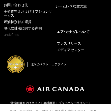
お問い合わせ先
シームレスな空の旅
新
手荷物料金およびオプションサ
し
ービス
新
い
し
ウ
燃油特別付加運賃
新
い
ィ
し
ウ
ン
現代奴隷法に関する声明
い
新
ィ
エア･カナダについて
ド
ウ
undefined
し
ン
ウ
ィ
い
ド
で
ン
ウ
プレスリリース
ウ
開
ド
ィ
で
く
メディアセンター
ウ
ン
開
新
で
ド
く
し
開
ウ
い
く
で
北米のベスト・エアライン
ウ
開
ィ
く
ン
ド
ウ
で
開
く
運送約款およびタリフ
会社概要
プライバシーポリシー
クッキーポリシー
ご利用規約