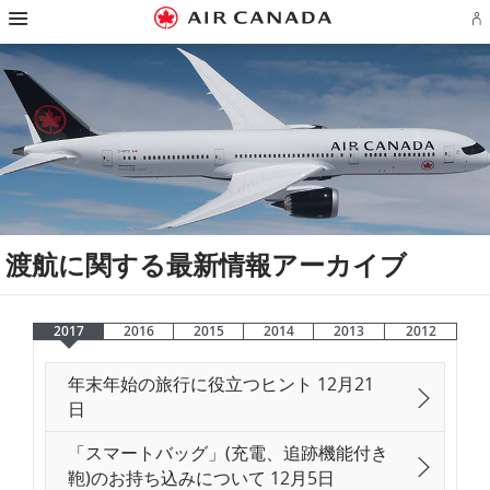
ス
ス
ス
ス
ス
ス
ス
ア
キ
キ
キ
キ
キ
キ
キ
エ
ッ
ッ
ッ
ッ
ッ
ッ
ッ
ロ
プ
プ
プ
プ
プ
プ
プ
プ
し
し
し
し
し
し
し
ラ
て
て
て
て
て
て
て
ン
ホ
主
主
検
フ
サ
お
ア
ー
要
要
索
ッ
イ
問
カ
ム
コ
コ
フ
タ
ト
い
ウ
ペ
ン
ン
ィ
ー
マ
合
ン
ー
テ
テ
ー
リ
ッ
わ
ト
ジ
ン
ン
ル
ン
プ
せ
の
へ
ツ
ツ
ド
ク
へ
先
サ
へ
へ
へ
へ
へ
イ
ン
渡航に関する最新情報アーカイブ
イ
ン
ま
た
は
2017
2016
2015
2014
2013
2012
作
成
2017
2017
年末年始の旅行に役立つヒント 12月21
日
「スマートバッグ」(充電、追跡機能付き
鞄)のお持ち込みについて 12月5日