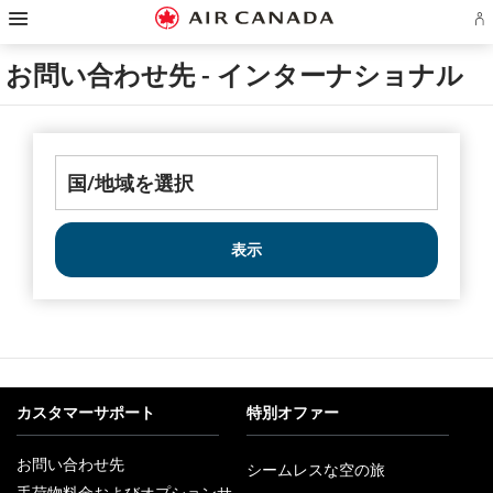
ス
ス
ス
ス
ス
ス
ス
ア
キ
キ
キ
キ
キ
キ
キ
エ
ッ
ッ
ッ
ッ
ッ
ッ
ッ
ロ
プ
プ
プ
プ
プ
プ
プ
お問い合わせ先 - インターナショナル
プ
し
し
し
し
し
し
し
ラ
て
て
て
て
て
て
て
ン
ホ
主
主
検
フ
サ
お
ア
ー
要
要
索
ッ
イ
問
カ
ム
コ
コ
フ
タ
ト
い
ウ
ペ
ン
ン
ィ
ー
マ
合
ン
ー
テ
テ
ー
リ
ッ
わ
ト
ジ
ン
ン
ル
ン
プ
せ
の
へ
ツ
ツ
ド
ク
へ
先
サ
へ
へ
へ
へ
へ
イ
ン
表示
イ
ン
ま
た
は
作
成
カスタマーサポート
特別オファー
お問い合わせ先
シームレスな空の旅
新
手荷物料金およびオプションサ