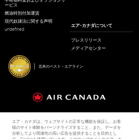
し
ービス
新
い
し
ウ
燃油特別付加運賃
新
い
ィ
し
ウ
ン
現代奴隷法に関する声明
い
新
ィ
エア･カナダについて
ド
ウ
undefined
し
ン
ウ
ィ
い
ド
で
ン
ウ
プレスリリース
ウ
開
ド
ィ
で
く
メディアセンター
ウ
ン
開
新
で
ド
く
し
開
ウ
い
く
で
北米のベスト・エアライン
ウ
開
ィ
く
ン
ド
ウ
で
開
く
運送約款およびタリフ
会社概要
プライバシーポリシー
エア・カナダは、ウェブサイトの正常な機能を保証し、お客
クッキーポリシー
ご利用規約
様のサイト体験をパーソナライズすること、また、データを
分析してより関連性の高い広告を提供することを目的とし