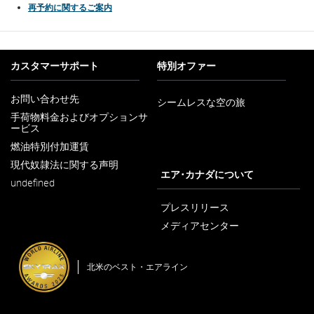
再予約に関するご案内
カスタマーサポート
特別オファー
お問い合わせ先
シームレスな空の旅
新
手荷物料金およびオプションサ
し
ービス
新
い
し
ウ
燃油特別付加運賃
新
い
ィ
し
ウ
ン
現代奴隷法に関する声明
い
新
ィ
エア･カナダについて
ド
ウ
undefined
し
ン
ウ
ィ
い
ド
で
ン
ウ
プレスリリース
ウ
開
ド
ィ
で
く
メディアセンター
ウ
ン
開
新
で
ド
く
し
開
ウ
い
く
で
北米のベスト・エアライン
ウ
開
ィ
く
ン
ド
ウ