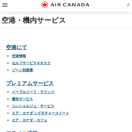
ス
ス
ス
ス
ス
ス
ス
ア
キ
キ
キ
キ
キ
キ
キ
エ
ッ
ッ
ッ
ッ
ッ
ッ
ッ
ロ
プ
プ
プ
プ
プ
プ
プ
空港・機内サービス
プ
し
し
し
し
し
し
し
ラ
て
て
て
て
て
て
て
ン
ホ
主
主
検
フ
サ
お
ア
ー
要
要
索
ッ
イ
問
カ
ム
コ
コ
フ
タ
ト
い
ウ
ペ
ン
ン
ィ
ー
マ
合
ン
ー
テ
テ
ー
リ
ッ
わ
空港にて
ト
ジ
ン
ン
ル
ン
プ
せ
の
へ
ツ
ツ
ド
ク
へ
先
空港情報
サ
へ
へ
へ
へ
へ
イ
セルフサービスキオスク
ン
ゾーン別搭乗
イ
ン
ま
プレミアムサービス
た
は
作
メープルリーフ・ラウンジ
成
優先サービス
コンシェルジュ・サービス
エア・カナダ シグネチャースイート
エア・カナダ・カフェ