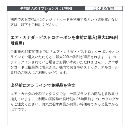
事前購入のオプションおよび割引
よくある質問
事
事
機内でのお支払いにクレジットカードを利用するという選択肢がない
方は、以下をご検討ください。
前
前
購
購
入
入
エア・カナダ・ビストロクーポンを事前に購入(最大20%割
の
の
引適用)
オ
オ
ご出発の24時間前までに「エア・カナダ・ビストロ」クーポンをオン
プ
プ
ラインでご購入いただくと、最大20%の割引が適用されます（すでに
シ
シ
チェックインされている場合はお買い求めいただけません）。
クーポ
ョ
ョ
ンコード
は搭乗券に表示され、機内でお食事やスナック、アルコール
ン
ン
飲料のご購入にご利用いただけます。
お
お
よ
よ
出発前にオンラインで免税品を注文
び
び
割
割
エア・カナダの免税品カタログでは、一流ブランドの商品を多数取り
引
引
揃えています。ご利用の国際線出発時刻の96時間前までにカタログか
らご注文ください。お気に召す商品がお買い得価格できっと見つかる
はずです。