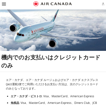
ス
ス
ス
ス
ス
ス
ス
ア
キ
キ
キ
キ
キ
キ
キ
エ
ッ
ッ
ッ
ッ
ッ
ッ
ッ
ロ
プ
プ
プ
プ
プ
プ
プ
プ
し
し
し
し
し
し
し
ラ
て
て
て
て
て
て
て
ン
ホ
主
主
検
フ
サ
お
ア
ー
要
要
索
ッ
イ
問
カ
ム
コ
コ
フ
タ
ト
い
ウ
ペ
ン
ン
ィ
ー
マ
合
ン
ー
テ
テ
ー
リ
ッ
わ
ト
ジ
ン
ン
ル
ン
プ
せ
の
へ
ツ
ツ
ド
ク
へ
先
サ
へ
へ
へ
へ
へ
イ
ン
機内でのお支払いはクレジットカード
イ
ン
ま
のみ
た
は
作
成
エア・カナダ、エア・カナダ ルージュおよびエア・カナダ エクスプレス
(Jazz運航)便でご利用いただけるお支払い方法は、次のクレジットカード
のみとなっております。
エア・カナダ・ビストロ
: Visa、MasterCard、American Express
免税品
: Visa、MasterCard、American Express、Diners Club、JCB