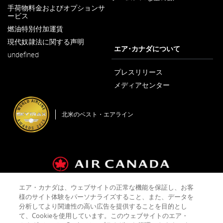
新
手荷物料金およびオプションサ
し
ービス
新
い
し
ウ
燃油特別付加運賃
新
い
ィ
し
ウ
ン
現代奴隷法に関する声明
い
新
ィ
エア･カナダについて
ド
ウ
undefined
し
ン
ウ
ィ
い
ド
で
ン
ウ
プレスリリース
ウ
開
ド
ィ
で
く
メディアセンター
ウ
ン
開
新
で
ド
く
し
開
ウ
い
く
で
北米のベスト・エアライン
ウ
開
ィ
く
ン
ド
ウ
で
開
く
エア・カナダは、ウェブサイトの正常な機能を保証し、お客
運送約款およびタリフ
会社概要
プライバシーポリシー
様のサイト体験をパーソナライズすること、また、データを
クッキーポリシー
ご利用規約
分析してより関連性の高い広告を提供することを目的とし
て、Cookieを使用しています。このウェブサイトのエア・