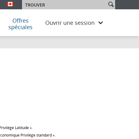
Effectuer
Trouver
Sélectionnez l’édition et la langue. Vous utilisez actuellement l
une
recherche
dans
Offres
Ouvrir une session
le
spéciales
site
rivilège Latitude ».
« Économique Privilège standard ».