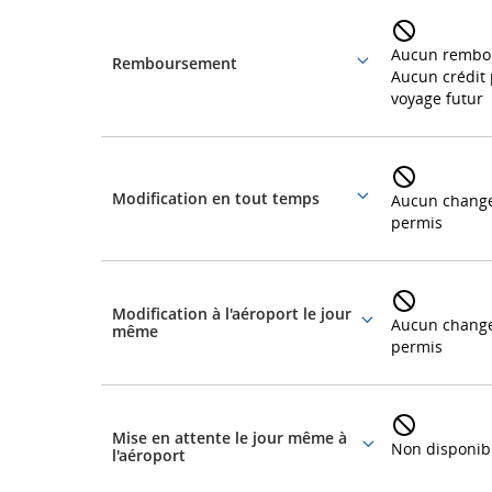
Éléments
tarifaires
les
Aucun rembo
Remboursement
More
Aucun crédit
retards
details
voyage futur
et
les
Modification en tout temps
Aucun chang
More
annulations.
permis
details
Modification à l'aéroport le jour
Aucun chang
More
même
permis
details
Mise en attente le jour même à
Non disponib
More
l'aéroport
details