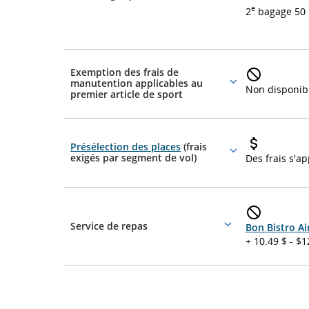
details
e
2
bagage 50 $
Exemption des frais de
manutention applicables au
More
Non disponib
premier article de sport
details
Présélection des places
(frais
More
exigés par segment de vol)
Des frais s'a
details
Service de repas
Bon Bistro A
More
+ 10.49 $ - $1
details