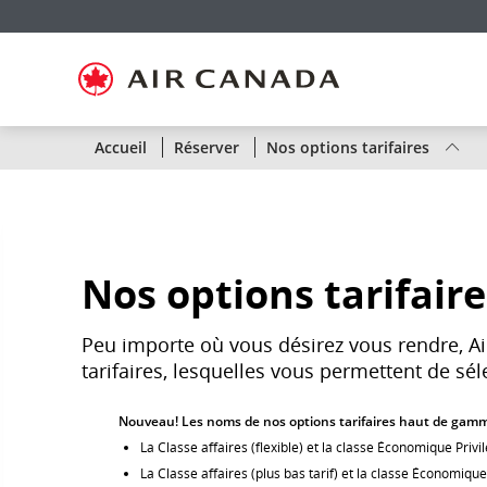
Passez
Passer
Passer
Passez
Passer
Passer
Passer
à
à
au
au
aux
au
à
la
la
contenu
champ
liens
plan
Pour
page
navigation
de
en
du
nous
d'accueil
principale
recherche
bas
site
joindre
de
page
État
Accueil
Réserver
Nos options tarifaires
des
vols
d’Air
Nos options tarifaire
Canada
Peu importe où vous désirez vous rendre, A
par
tarifaires, lesquelles vous permettent de sé
liaison
Nouveau! Les noms de nos options tarifaires haut de gam
ou
La Classe affaires (flexible) et la classe Économique Privi
La Classe affaires (plus bas tarif) et la classe Économique
par