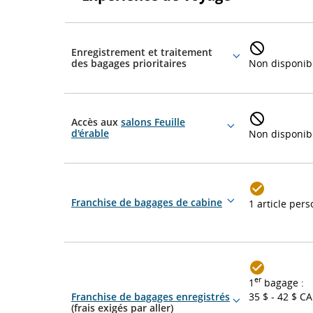
Expérience
de
Enregistrement et traitement
voyage
More
des bagages prioritaires
Non disponib
details
Accès aux
salons Feuille
More
d'érable
Non disponib
details
Franchise de bagages de cabine
1 article per
More
details
er
1
bagage :
Franchise de bagages enregistrés
35 $ - 42 $ CA
More
(frais exigés par aller)