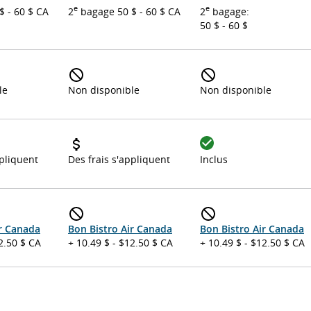
e
e
 - 60 $ CA
2
bagage 50 $ - 60 $ CA
2
bagage:
50 $ - 60 $
le
Non disponible
Non disponible
ppliquent
Des frais s'appliquent
Inclus
ir Canada
Bon Bistro Air Canada
Bon Bistro Air Canada
2.50 $ CA
+ 10.49 $ - $12.50 $ CA
+ 10.49 $ - $12.50 $ CA