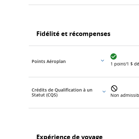
Fidélité
et
Fidélité et récompenses
récompenses
Fidélité
et
récompenses
Points Aéroplan
More
1 point/1 $ 
details
Crédits de Qualification à un
More
Statut (CQS)
Non admissib
details
Expérience
de
Expérience de voyage
voyage