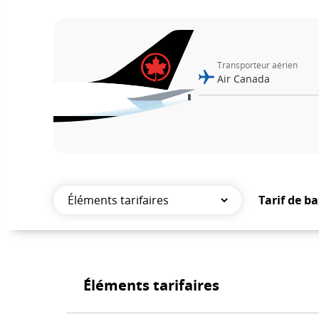
numéro
de
Transporteur aérien
vol.
Renseignements
sur
les
heures
Tarif de ba
de
Éléments
départ
tarifaires
et
Éléments tarifaires
d’arrivée
prévues,