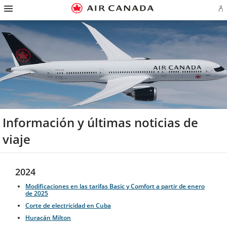
Ir
Omitir
Omitir
Ir
Omitir
Omitir
Omitir
In
a
y
y
a
y
y
y
se
página
pasar
pasar
campo
pasar
pasar
pasar
o
de
a
al
de
a
al
a
cr
inicio
la
contenido
búsqueda
los
mapa
Contáctenos
cu
pantalla
vínculos
del
d
de
del
sitio
Ae
navegación
pie
principal
de
página
Información y últimas noticias de
viaje
2024
Modificaciones en las tarifas Basic y Comfort a partir de enero
de 2025
Corte de electricidad en Cuba
Huracán Milton