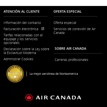
ATENCIÓN AL CLIENTE
OFERTA ESPECIAL
Información del contacto
Oferta especial
Se
Facturación electrónica
Servicios de conexión de Air
abre
Se
Sitio
Canada
en
Tarifas relacionadas con el
abre
externo
una
equipaje y los servicios
en
que
ventana
opcionales
una
puede
nueva
ventana
no
SOBRE AIR CANADA
Declaración sobre la Ley sobre
nueva
cumplir
la Esclavitud Moderna
con
Se
las
Administrar Cookies
abre
Carreras profesionales
pautas
Se
en
de
abre
una
accesibilidad
en
ventana
La mejor aerolínea de Norteamérica
o
una
nueva
las
ventana
preferencias
nueva
lingüísticas.