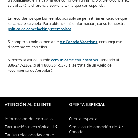
disponibilidad en la cabina que compró en un principio. De lo contrario,
se aplicará la diferencia sobre la tarifa que corresponda.
Le recordamos que los reembolsos solo se permitirán en caso de que
se cancele su vuelo. Para obtener más información, consulte nuestra
política de cancelación y reembolsos
.
Si compró su boleto mediante
Air Canada Vacations
, comuníquese
directamente con ellos.
Si necesita ayuda, puede
comunicarse con nosotros
llamando al 1-
888-247-2262 (o al 1 800 361-5373 si se trata de un vuelo de
recompensa de Aeroplan).
ATENCIÓN AL CLIENTE
OFERTA ESPECIAL
Información del contacto
Oferta especial
Se
Facturación electrónica
Servicios de conexión de Air
abre
Se
Sitio
Canada
en
Tarifas relacionadas con el
abre
externo
una