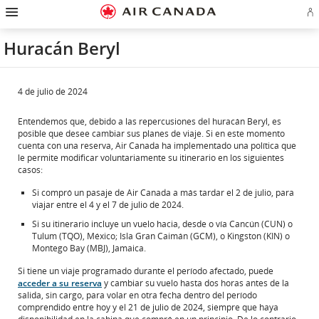
Ir
Omitir
Omitir
Ir
Omitir
Omitir
Omitir
In
a
y
y
a
y
y
y
se
página
pasar
pasar
campo
pasar
pasar
pasar
o
de
a
al
de
a
al
a
Huracán Beryl
cr
inicio
la
contenido
búsqueda
los
mapa
Contáctenos
cu
pantalla
vínculos
del
d
de
del
sitio
Ae
navegación
pie
principal
de
4 de julio de 2024
página
Entendemos que, debido a las repercusiones del huracán Beryl, es
posible que desee cambiar sus planes de viaje. Si en este momento
cuenta con una reserva, Air Canada ha implementado una política que
le permite modificar voluntariamente su itinerario en los siguientes
casos:
Si compró un pasaje de Air Canada a más tardar el 2 de julio, para
viajar entre el 4 y el 7 de julio de 2024.
Si su itinerario incluye un vuelo hacia, desde o vía Cancún (CUN) o
Tulum (TQO), México; Isla Gran Caimán (GCM), o Kingston (KIN) o
Montego Bay (MBJ), Jamaica.
Si tiene un viaje programado durante el período afectado, puede
acceder a su reserva
y cambiar su vuelo hasta dos horas antes de la
salida, sin cargo, para volar en otra fecha dentro del período
comprendido entre hoy y el 21 de julio de 2024, siempre que haya