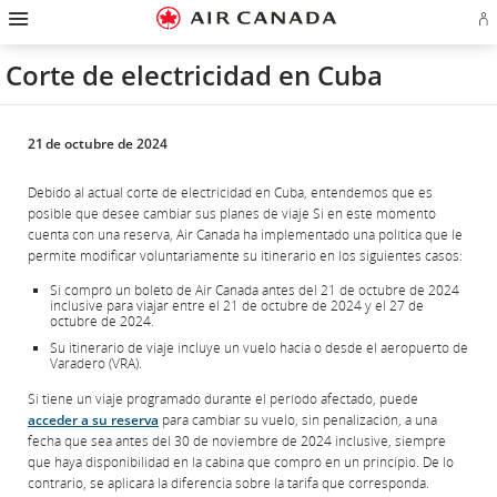
Ir
Omitir
Omitir
Ir
Omitir
Omitir
Omitir
In
a
y
y
a
y
y
y
se
página
pasar
pasar
campo
pasar
pasar
pasar
o
de
a
al
de
a
al
a
Corte de electricidad en Cuba
cr
inicio
la
contenido
búsqueda
los
mapa
Contáctenos
cu
pantalla
vínculos
del
d
de
del
sitio
Ae
navegación
pie
principal
de
21 de octubre de 2024
página
Debido al actual corte de electricidad en Cuba, entendemos que es
posible que desee cambiar sus planes de viaje Si en este momento
cuenta con una reserva, Air Canada ha implementado una política que le
permite modificar voluntariamente su itinerario en los siguientes casos:
Si compró un boleto de Air Canada antes del 21 de octubre de 2024
inclusive para viajar entre el 21 de octubre de 2024 y el 27 de
octubre de 2024.
Su itinerario de viaje incluye un vuelo hacia o desde el aeropuerto de
Varadero (VRA).
Si tiene un viaje programado durante el período afectado, puede
acceder a su reserva
para cambiar su vuelo, sin penalización, a una
fecha que sea antes del 30 de noviembre de 2024 inclusive, siempre
que haya disponibilidad en la cabina que compró en un principio. De lo
contrario, se aplicará la diferencia sobre la tarifa que corresponda.