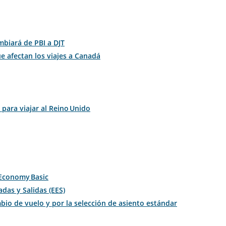
biará de PBI a DJT
e afectan los viajes a Canadá
 para viajar al Reino Unido
 Economy Basic
das y Salidas (EES)
io de vuelo y por la selección de asiento estándar