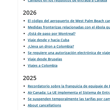
Cambios en los requisitos de entrada a Canadá
y
2026
de
El código del aeropuerto de West Palm Beach cam
Medidas fronterizas relacionadas con el ébola qu
llegada,
¿Está de paso por Montreal?
demoras
Viaje desde y hacia Cuba
¿Lleva un dron a Colombia?
y
Se requiere una autorización electrónica de viaje
cancelaciones.
Viaje desde Bruselas
Viajes a Colombia
2025
Recordatorio sobre la franquicia de equipaje de
Air Canada: La UE implementa el Sistema de Entra
Se suspenden temporalmente las tarifas por camb
About cancellations