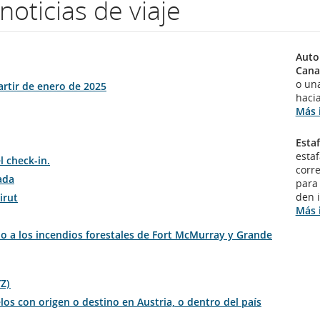
noticias de viaje
Autor
Cana
o una
artir de enero de 2025
hacia
Más 
Estaf
esta
l check-in.
corre
ada
para
den 
irut
Más 
ido a los incendios forestales de Fort McMurray y Grande
YZ)
elos con origen o destino en Austria, o dentro del país