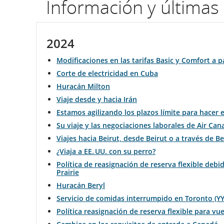
Información y últimas 
por
número
2024
de
Modificaciones en las tarifas Basic y Comfort a p
vuelo.
Corte de electricidad en Cuba
Huracán Milton
Información
Viaje desde y hacia Irán
sobre
Estamos agilizando los plazos límite para hacer e
Su viaje y las negociaciones laborales de Air Can
horarios
Viajes hacia Beirut, desde Beirut o a través de Be
programados
¿Viaja a EE. UU. con su perro?
Política de reasignación de reserva flexible deb
y
Prairie
Huracán Beryl
estimados
Servicio de comidas interrumpido en Toronto (Y
de
Política reasignación de reserva flexible para vu
salida