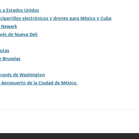
s a Estados Unidos
cigarrillos electrónicos y drones para México y Cuba
e Newark
avés de Nueva Deli
cotas
e Bruselas
través de Washington
l Aeropuerto de la Ciudad de México.