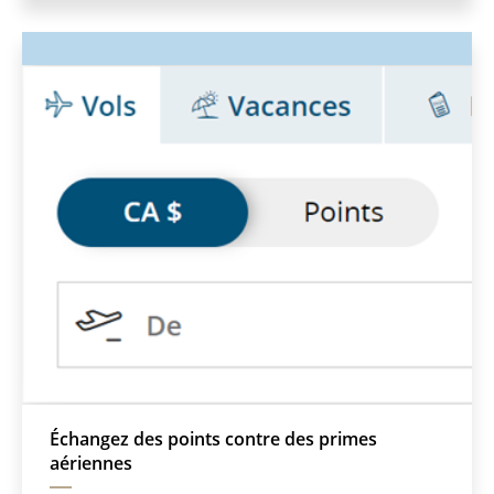
qui
pourrait
ne
pas
respecter
les
directives
en
matière
d’accessibilité
ou
les
préférences
linguistiques.
Échangez des points contre des primes
aériennes