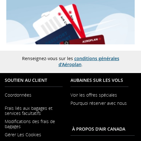
Renseignez-vous sur les
conditions générales
d’Aéroplan
.
SOUTIEN AU CLIENT
AUBAINES SUR LES VOLS
Coordonnées
Voir les offres spéciales
Pourquoi réserver avec nous
S'ouvre
Frais liés aux bagages et
dans
S'ouvre
services facultatifs
une
dans
nouvelle
Modifications des frais de
une
fenêtre
bagages
nouvelle
À PROPOS D'AIR CANADA
fenêtre
Gérer Les Cookies