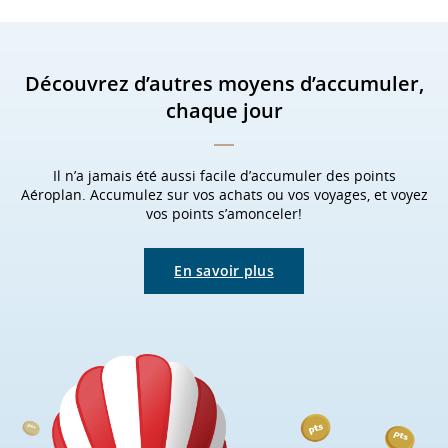
respecter
les
directives
en
matière
Découvrez d’autres moyens d’accumuler,
d’accessibilité
chaque jour
ou
les
préférences
linguistiques.
Il n’a jamais été aussi facile d’accumuler des points
Aéroplan. Accumulez sur vos achats ou vos voyages, et voyez
vos points s’amonceler!
En savoir plus