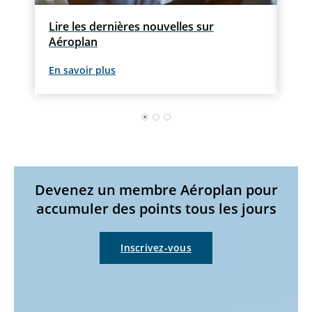
vec
Lire les dernières nouvelles sur
Con
Aéroplan
En savoir plus
En s
1
2
3
Devenez un membre Aéroplan pour
accumuler des points tous les jours
Inscrivez-vous