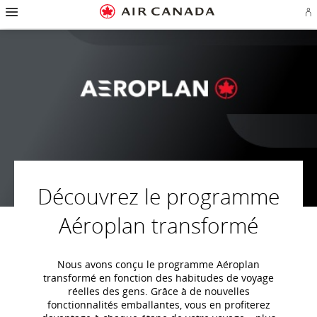
Passez
Passer
Passer
Passez
Passer
Passer
Passer
Ou
à
à
au
au
aux
au
à
u
la
la
contenu
champ
liens
plan
Pour
se
page
navigation
de
en
du
nous
o
d'accueil
principale
recherche
bas
site
joindre
cr
de
u
page
c
Aé
Découvrez le programme
Aéroplan transformé
Nous avons conçu le programme Aéroplan
transformé en fonction des habitudes de voyage
réelles des gens. Grâce à de nouvelles
fonctionnalités emballantes, vous en profiterez