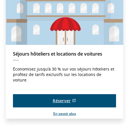
Séjours hôteliers et locations de voitures
Économisez jusqu’à 30 % sur vos séjours hôteliers et
profitez de tarifs exclusifs sur les locations de
voiture.
Site
Réserver
Web
externe
En savoir plus
qui
pourrait
ne
pas