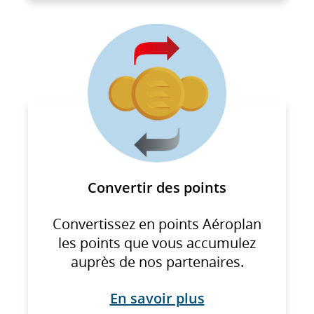
Web
externe
qui
pourrait
ne
pas
respecter
les
directives
en
Convertir des points
matière
d’accessibilité
Convertissez en points Aéroplan
ou
les points que vous accumulez
les
auprès de nos partenaires.
préférences
linguistiques.
En savoir plus