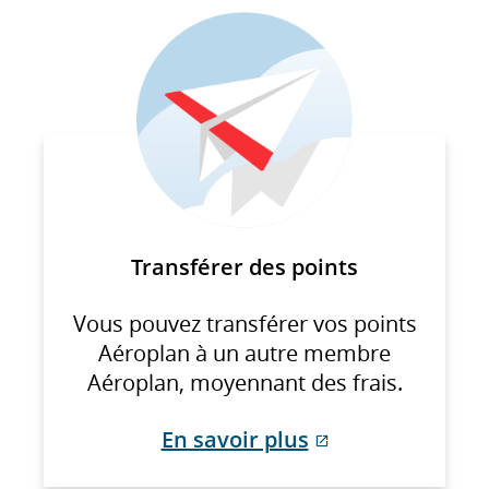
qui
pourrait
ne
pas
respecter
les
directives
en
matière
Transférer des points
d’accessibilité
ou
Vous pouvez transférer vos points
les
Aéroplan à un autre membre
préférences
Aéroplan, moyennant des frais.
linguistiques.
En savoir plus
Site