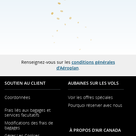
Renseignez-vous sur les
conditions générales
d’Aéroplan
.
SOUTIEN AU CLIENT
AUBAINES SUR LES VOLS
Coordonnées
Voir les offres spéciales
Pourquoi réserver avec nous
S'ouvre
Frais liés aux bagages et
dans
S'ouvre
services facultatifs
une
dans
nouvelle
Modifications des frais de
une
fenêtre
bagages
nouvelle
À PROPOS D'AIR CANADA
fenêtre
Gérer Les Cookies