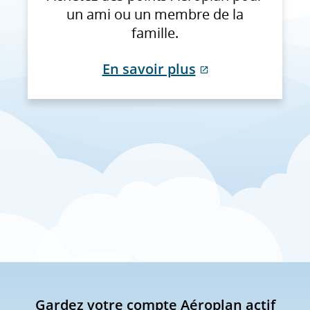
un ami ou un membre de la
famille.
En savoir plus
Site
Web
externe
qui
pourrait
ne
pas
respecter
les
directives
en
matière
Gardez votre compte Aéroplan actif
d’accessibilité