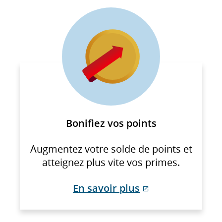
externe
qui
pourrait
ne
pas
respecter
les
directives
en
Bonifiez vos points
matière
d’accessibilité
Augmentez votre solde de points et
ou
atteignez plus vite vos primes.
les
préférences
Site
En savoir plus
linguistiques.
Web
externe