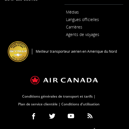
Médias
S'ouvre
Langues officielles
dans
S'ouvre
une
Carrières
dans
nouvelle
S'ouvre
une
fenêtre
Agents de voyages
dans
nouvelle
une
fenêtre
nouvelle
fenêtre
Meilleur transporteur aérien en Amérique du Nord
Conditions générales de transport et tarifs
Plan de service clientèle
Conditions d'utilisation
Facebook
S'ouvre
Site
Twitter
S'ouvre
Site
YouTube
S'ouvre
Site
RSS
S'ouvre
Site
(S'ouvre
dans
Web
(S'ouvre
dans
Web
(S'ouvre
dans
Web
Feeds
dans
Web