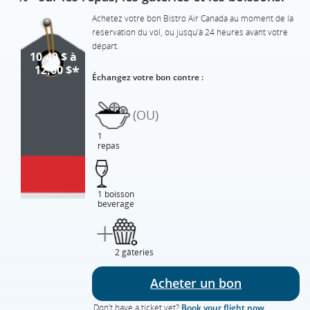
Achetez votre bon Bistro Air Canada au moment de la
reservation du vol, ou jusqu’à 24 heures avant votre
départ.
10,49 $ à
12,60 $
*
Échangez votre bon contre :
(OU)
1
repas
1 boisson
beverage
+
2 gâteries
Acheter un bon
Don’t have a ticket yet?
Book your flight now
.