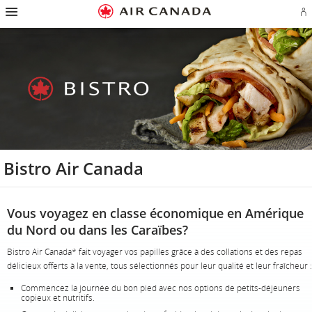
Passez
Passer
Passer
Passez
Passer
Passer
Passer
Ou
à
à
au
au
aux
au
à
u
la
la
contenu
champ
liens
plan
Pour
se
page
navigation
de
en
du
nous
o
d'accueil
principale
recherche
bas
site
joindre
cr
de
u
page
c
Aé
Bistro Air Canada
Vous voyagez en classe économique en Amérique
du Nord ou dans les Caraïbes?
Bistro Air Canada* fait voyager vos papilles grâce à des collations et des repas
délicieux offerts à la vente, tous sélectionnés pour leur qualité et leur fraîcheur :
Commencez la journée du bon pied avec nos options de petits-déjeuners
copieux et nutritifs.