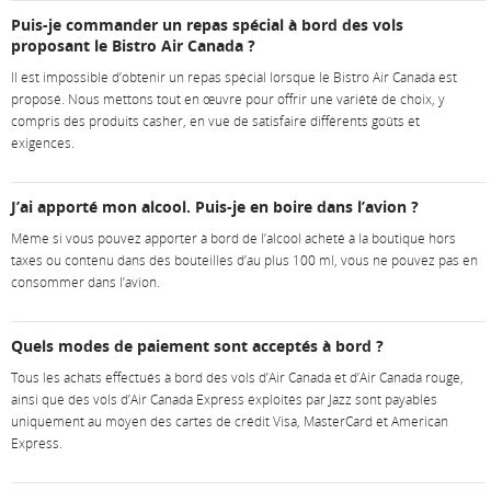
Puis-je commander un repas spécial à bord des vols
matière
proposant le Bistro Air Canada ?
d’accessibilité
Il est impossible d’obtenir un repas spécial lorsque le Bistro Air Canada est
ou
proposé. Nous mettons tout en œuvre pour offrir une variété de choix, y
les
compris des produits casher, en vue de satisfaire différents goûts et
préférences
exigences.
linguistiques.
J’ai apporté mon alcool. Puis-je en boire dans l’avion ?
Même si vous pouvez apporter à bord de l’alcool acheté à la boutique hors
taxes ou contenu dans des bouteilles d’au plus 100 ml, vous ne pouvez pas en
consommer dans l’avion.
Quels modes de paiement sont acceptés à bord ?
Tous les achats effectués à bord des vols d’Air Canada et d’Air Canada rouge,
ainsi que des vols d’Air Canada Express exploités par Jazz sont payables
uniquement au moyen des cartes de crédit Visa, MasterCard et American
Express.