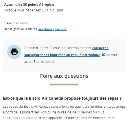
Accumulez 50 points Aéroplan
lorsque vous dépensez 20 $ * ou plus
* Avant les taxes.
Renseignez-vous sur les
conditions générales
.
Besoin d’un reçu? Vous pouvez maintenant
consulter,
sauvegarder et imprimer un reçu électronique
de votre
Site
achat Bistro à bord.
Web
externe
Foire aux questions
qui
pourrait
ne
Est-ce que le Bistro Air Canada propose toujours des repas ?
pas
Les repas du Bistro Air Canada sont offerts en quantités limitées en tout temps
respecter
à bord de la plupart des vols d’une durée de deux heures ou plus.
les
Les repas chauds à bord des appareils d’Embraer sont en nombre limité.
directives
en