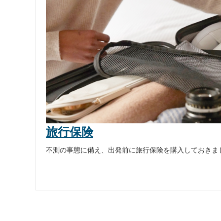
索
で
き
ま
す。
出
旅行保険
発/
不測の事態に備え、出発前に旅行保険を購入しておきま
到
着
の
ス