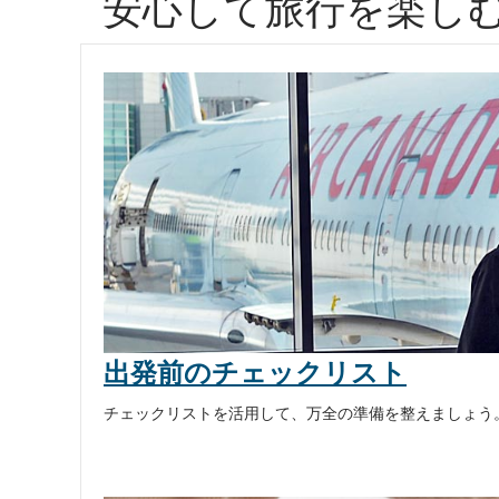
安心して旅行を楽し
状
況
を
路
線
ま
た
は
出発前のチェックリスト
便
チェックリストを活用して、万全の準備を整えましょう
名
で
検