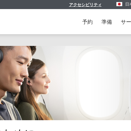
日
アクセシビリティ
地域と言
予約
準備
サ