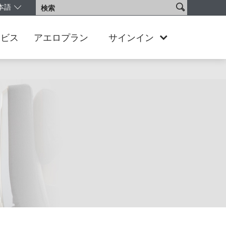
検
本語
検
語を選択してください。現在、Japan Japanese版が表示されています
索
索
サ
イ
ービス
アエロプラン
サインイン
ト