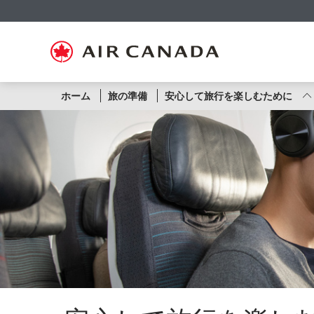
ス
ス
ス
ス
ス
ス
ス
キ
キ
キ
キ
キ
キ
キ
ッ
ッ
ッ
ッ
ッ
ッ
ッ
プ
プ
プ
プ
プ
プ
プ
し
し
し
し
し
し
し
て
て
て
て
て
て
て
ホ
主
主
検
フ
サ
お
ー
要
要
索
ッ
イ
問
エ
ホーム
旅の準備
安心して旅行を楽しむために
ム
コ
コ
フ
タ
ト
い
ペ
ン
ン
ィ
ー
マ
合
ア・
ー
テ
テ
ー
リ
ッ
わ
ジ
ン
ン
ル
ン
プ
せ
へ
ツ
ツ
ド
ク
へ
先
カ
へ
へ
へ
へ
へ
ナ
ダ
便
の
運
航