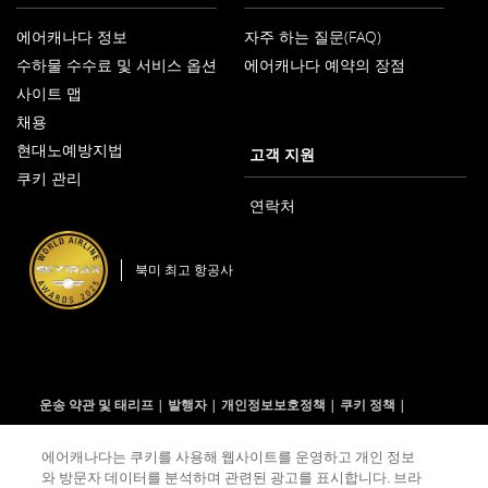
에어캐나다 정보
자주 하는 질문(FAQ)
새
수하물 수수료 및 서비스 옵션
에어캐나다 예약의 장점
창
으
사이트 맵
로
열
채용
새
기
현대노예방지법
창
고객 지원
새
으
쿠키 관리
창
로
으
열
연락처
로
기
열
기
북미 최고 항공사
운송 약관 및 태리프
발행자
개인정보보호정책
쿠키 정책
이용 약관
에어캐나다는 쿠키를 사용해 웹사이트를 운영하고 개인 정보
와 방문자 데이터를 분석하며 관련된 광고를 표시합니다. 브라