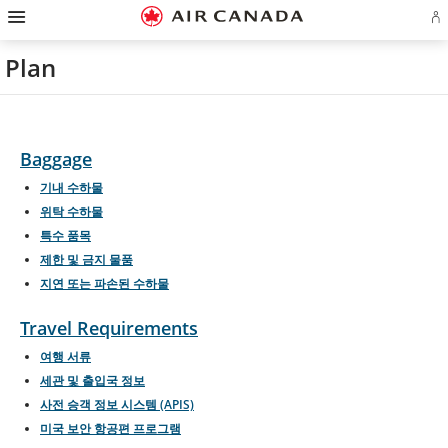
햄
홈
주
콘
검
꼬
사
연
버
에
페
요
텐
색
리
이
락
거
어
이
탐
츠
필
말
트
처
탐
로
지
색
로
드
링
맵
로
Plan
색
플
로
으
건
로
크
으
건
랜
건
로
너
건
로
로
너
계
너
건
뛰
너
건
건
뛰
정
뛰
너
기
뛰
너
너
기
로
기
뛰
기
뛰
뛰
그
기
기
기
인
Baggage
또
는
기내 수하물
계
정
위탁 수하물
만
특수 품목
들
기
제한 및 금지 물품
지연 또는 파손된 수하물
Travel Requirements
여행 서류
세관 및 출입국 정보
사전 승객 정보 시스템 (APIS)
미국 보안 항공편 프로그램