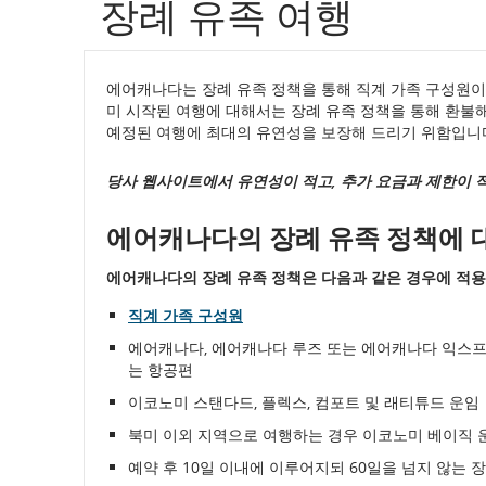
장례 유족 여행
별
에
에어캐나다는 장례 유족 정책을 통해 직계 가족 구성원이
미 시작된 여행에 대해서는 장례 유족 정책을 통해 환불해
어
예정된 여행에 최대의 유연성을 보장해 드리기 위함입니
캐
당사 웹사이트에서 유연성이 적고, 추가 요금과 제한이 적
나
에어캐나다의 장례 유족 정책에 
다
에어캐나다의 장례 유족 정책은 다음과 같은 경우에 적용
항
직계 가족 구성원
공
에어캐나다, 에어캐나다 루즈 또는 에어캐나다 익스
편
는 항공편
이코노미 스탠다드, 플렉스, 컴포트 및 래티튜드 운임
상
북미 이외 지역으로 여행하는 경우 이코노미 베이직 
태
예약 후 10일 이내에 이루어지되 60일을 넘지 않는 
예