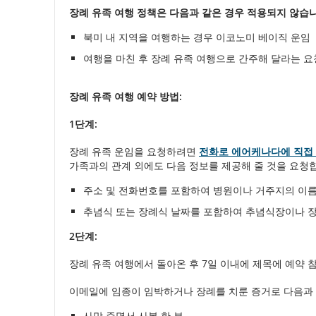
장례 유족 여행 정책은 다음과 같은 경우 적용되지 않습니
정/
북미 내 지역을 여행하는 경우 이코노미 베이직 운임
예
여행을 마친 후 장례 유족 여행으로 간주해 달라는 요
상
장례 유족 여행 예약 방법:
출
1단계:
발/
장례 유족 운임을 요청하려면
전화로 에어케나다에 직접
도
가족과의 관계 외에도 다음 정보를 제공해 줄 것을 요청
착
주소 및 전화번호를 포함하여 병원이나 거주지의 이름
추념식 또는 장례식 날짜를 포함하여 추념식장이나 장
시
2단계:
간
장례 유족 여행에서 돌아온 후 7일 이내에 제목에 예약
및
이메일에 임종이 임박하거나 장례를 치룬 증거로 다음과 
지
사망 증명서 사본 한 부