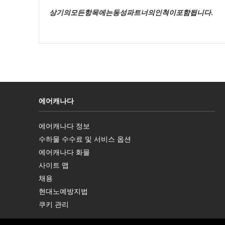
상기의모든항목에는동성파트너의인척이포함됩니다
.
에어캐나다
에어캐나다 정보
새
수하물 수수료 및 서비스 옵션
창
으
에어캐나다 화물
로
새
열
사이트 맵
창
기
으
채용
로
새
열
현대노예방지법
창
새
기
으
쿠키 관리
창
로
으
열
로
기