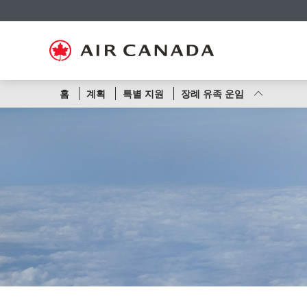
홈
주
콘
검
꼬
사
연
페
요
텐
색
리
이
락
이
탐
츠
필
말
트
처
지
색
로
드
링
맵
로
로
으
건
로
크
으
건
건
로
너
건
로
로
너
너
건
뛰
너
건
건
뛰
뛰
너
기
뛰
너
너
기
노
홈
계획
특별 지원
장례 유족 운임
기
뛰
기
뛰
뛰
기
기
기
선
또
는
항
공
편
번
호