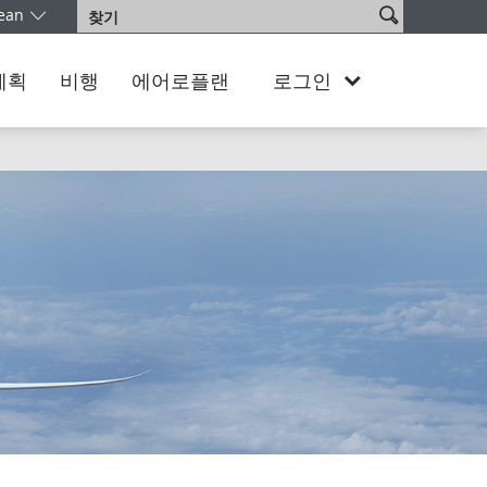
사
ean
찾
어를 선택하십시오. 현재 South Korea Korean 버전을 이용 중이십니다
이
기
트
검
계획
비행
에어로플랜
로그인
색