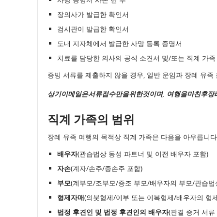
연,
장의사가 발급한 확인서
취
검시관이 발급한 확인서
소
도내 지자체에서 발급한 사망 등록 증명서
치료를 담당한 의사의 공식 소견서 및/또는 직계 가족
항
증빙 서류를 제출하지 않을 경우, 일반 운임과 장례 유족
공
상기이메일은서류접수만을위한것이며, 여행을마친후
편
직계 가족의 범위
장례 유족 여행의 목적상 직계 가족은 다음을 아우릅니다
배우자
(관습법상 동성 파트너 및 이전 배우자 포함)
자손
(계자/손주/증손주 포함)
부모
(계부모/조부모/증조 부모/배우자의 부모/관습법
형제자매
(의붓형제/이부 또는 이복형제/배우자의 형제
법정 후견인 및 법정 후견인의 배우자
(판결 증거 서류