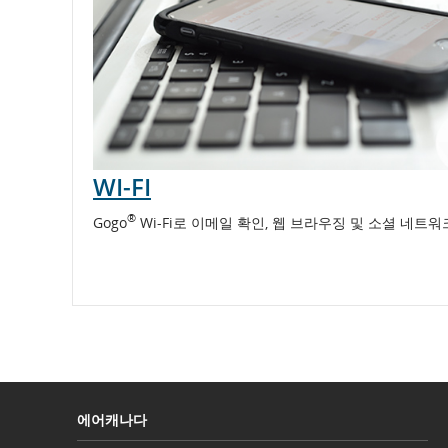
연,
취
소
항
공
WI-FI
편
®
Gogo
Wi-Fi로 이메일 확인, 웹 브라우징 및 소셜 네트
에어캐나다