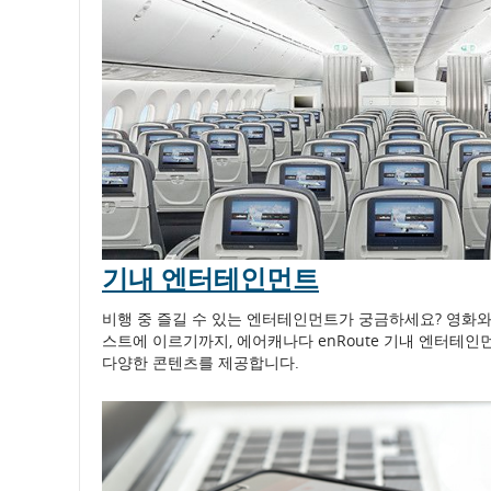
정/
예
상
출
발/
도
기내 엔터테인먼트
착
비행 중 즐길 수 있는 엔터테인먼트가 궁금하세요? 영화와 
시
스트에 이르기까지, 에어캐나다 enRoute 기내 엔터테인
다양한 콘텐츠를 제공합니다.
간
및
지