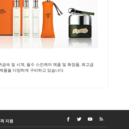
귀금속 및 시계, 필수 스킨케어 제품 및 화장품, 최고급
 제품을 다양하게 구비하고 있습니다.
객 지원
FACEBOOK
새
접
TWITTER
새
접
YOUTUBE
새
접
RSS
새
접