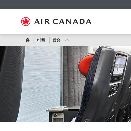
홈
주
콘
검
꼬
사
연
페
요
텐
색
리
이
락
이
탐
츠
필
말
트
처
지
색
로
드
링
맵
로
로
으
건
로
크
으
건
건
로
너
건
로
로
너
너
건
뛰
너
건
건
뛰
뛰
너
기
뛰
너
너
기
노
홈
비행
탑승
기
뛰
기
뛰
뛰
기
기
기
선
또
는
항
공
편
번
호