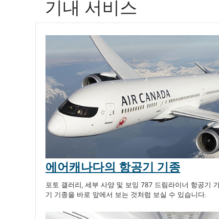
기내 서비스
별
에
어
캐
나
다
항
공
편
에어캐나다의 항공기 기종
상
포토 갤러리, 세부 사양 및 보잉 787 드림라이너 항공기
기 기종을 바로 앞에서 보는 것처럼 보실 수 있습니다.
태
예