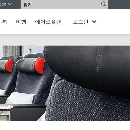
사
ean
찾
어를 선택하십시오. 현재 South Korea Korean 버전을 이용 중이십니다
이
기
트
검
계획
비행
에어로플랜
로그인
색