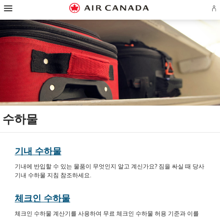
햄
홈
주
콘
검
꼬
사
연
버
에
페
요
텐
색
리
이
락
거
어
이
탐
츠
필
말
트
처
탐
로
지
색
로
드
링
맵
로
색
플
로
으
건
로
크
으
건
랜
건
로
너
건
로
로
너
계
너
건
뛰
너
건
건
뛰
정
뛰
너
기
뛰
너
너
기
로
기
뛰
기
뛰
뛰
그
기
기
기
인
또
는
계
정
만
수하물
들
기
기내 수하물
기내에 반입할 수 있는 물품이 무엇인지 알고 계신가요? 짐을 싸실 때 당사
기내 수하물 지침 참조하세요.
체크인 수하물
체크인 수하물 계산기를 사용하여 무료 체크인 수하물 허용 기준과 이를