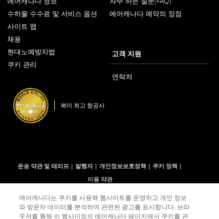
에어캐나다 정보
자주 하는 질문(FAQ)
새
수하물 수수료 및 서비스 옵션
에어캐나다 예약의 장점
창
으
사이트 맵
로
열
채용
새
기
현대노예방지법
창
고객 지원
새
으
쿠키 관리
창
로
으
열
연락처
로
기
열
기
북미 최고 항공사
운송 약관 및 태리프
발행자
개인정보보호정책
쿠키 정책
이용 약관
에어캐나다는 쿠키를 사용해 웹사이트를 운영하고 개인 정보
와 방문자 데이터를 분석하며 관련된 광고를 표시합니다. 브라
Facebook
새
접
Twitter
새
접
YouTube
새
접
RSS
새
접
우저를 통해 이 웹사이트의 에어캐나다 페이지에서 쿠키를 관
(새
창
근
(새
창
근
(새
창
근
피
창
근