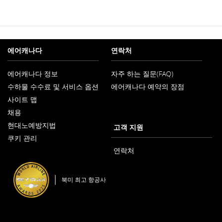
및/
Window
지
또
침
는
및/
언
또
어
는
에어캐나다
연락처
의
언
무
어
를
의
에어캐나다 정보
자주 하는 질문(FAQ)
충
새
무
수하물 수수료 및 서비스 옵션
족
에어캐나다 예약의 장점
창
를
하
으
충
사이트 맵
로
지
족
열
채용
않
하
새
기
을
현대노예방지법
지
창
고객 지원
수
새
않
으
쿠키 관리
창
있
로
을
으
는
열
연락처
수
로
외
기
있
열
부
는
기
사
외
북미 최고 항공사
이
부
트
사
입
이
니
트
다.