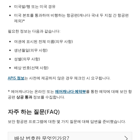
성
Window
지
미국발/행 또는 미국 경유
침
미국 본토를 통과하여 비행하는 항공편(캐나다 국내 두 지점 간 항공편
및/
제외)*
또
는
필요한 정보는 다음과 같습니다:
언
어
여권에 표시된 전체 이름(의무 사항)
의
생년월일(의무 사항)
무
를
성별(의무 사항)
충
배상 번호(선택 사항)
족
하
APIS 정보
는 사전에 제공하지 않은 경우 체크인 시 요구됩니다.
지
않
을
* 에어캐나다는 온라인 또는
에어캐나다 예약부
를 통한 예약에 대해 보안 항
수
공편
상공 통과
정보를 수집합니다.
있
는
자주 하는 질문(FAQ)
외
부
보안 항공편 프로그램에 대한 몇 가지 질문에 대해 답변을 준비했습니다.
사
이
트
배상 번호란 무엇인가요?