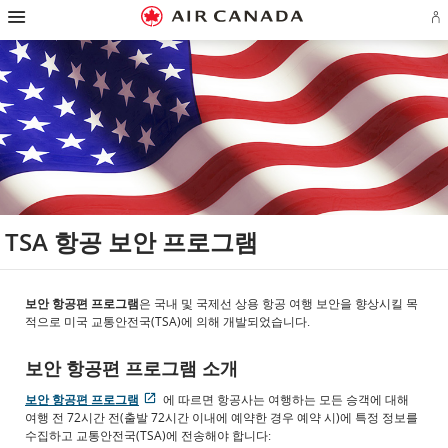
햄
홈
주
콘
검
꼬
사
연
버
에
페
요
텐
색
리
이
락
거
어
이
탐
츠
필
말
트
처
탐
로
지
색
로
드
링
맵
로
색
플
로
으
건
로
크
으
건
랜
건
로
너
건
로
로
너
계
너
건
뛰
너
건
건
뛰
정
뛰
너
기
뛰
너
너
기
로
기
뛰
기
뛰
뛰
그
기
기
기
인
또
는
계
정
만
TSA 항공 보안 프로그램
들
기
보안 항공편 프로그램
은 국내 및 국제선 상용 항공 여행 보안을 향상시킬 목
적으로 미국 교통안전국(TSA)에 의해 개발되었습니다.
보안 항공편 프로그램 소개
보안 항공편 프로그램
에 따르면 항공사는 여행하는 모든 승객에 대해
Opens
접
여행 전 72시간 전(출발 72시간 이내에 예약한 경우 예약 시)에 특정 정보를
in
근
수집하고 교통안전국(TSA)에 전송해야 합니다:
New