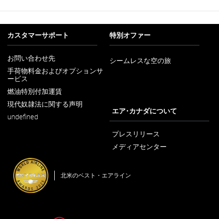
カスタマーサポート
特別オファー
お問い合わせ先
シームレスな空の旅
新
手荷物料金およびオプションサ
し
ービス
新
い
し
ウ
燃油特別付加運賃
新
い
ィ
し
ウ
ン
現代奴隷法に関する声明
い
新
ィ
エア･カナダについて
ド
ウ
undefined
し
ン
ウ
ィ
い
ド
で
ン
ウ
プレスリリース
ウ
開
ド
ィ
で
く
メディアセンター
ウ
ン
開
新
で
ド
く
し
開
ウ
い
く
で
北米のベスト・エアライン
ウ
開
ィ
く
ン
ド
ウ
で