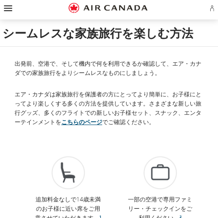
ス
ス
ス
ス
ス
ス
ス
ア
キ
キ
キ
キ
キ
キ
キ
エ
ッ
ッ
ッ
ッ
ッ
ッ
ッ
ロ
プ
プ
プ
プ
プ
プ
プ
シームレスな家族旅行を楽しむ方法
プ
し
し
し
し
し
し
し
ラ
て
て
て
て
て
て
て
ン
ホ
主
主
検
フ
サ
お
ア
ー
要
要
索
ッ
イ
問
カ
ム
コ
コ
フ
タ
ト
い
出発前、空港で、そして機内で何を利用できるか確認して、エア・カナ
ウ
ペ
ン
ン
ィ
ー
マ
合
ダでの家族旅行をよりシームレスなものにしましょう。
ン
ー
テ
テ
ー
リ
ッ
わ
ト
ジ
ン
ン
ル
ン
プ
せ
の
へ
ツ
ツ
ド
ク
へ
先
エア・カナダは家族旅行を保護者の方にとってより簡単に、お子様にと
サ
へ
へ
へ
へ
へ
イ
ってより楽しくする多くの方法を提供しています。さまざまな新しい旅
ン
行グッズ、多くのフライトでの新しいお子様セット、スナック、エンタ
イ
ーテインメントを
こちらのページ
でご確認ください。
ン
ま
た
は
作
成
追加料金なしで14歳未満
一部の空港で専用ファミ
のお子様に近い席をご用
リー・チェックインをご
意させていただきます。
¹
利用ください。
²