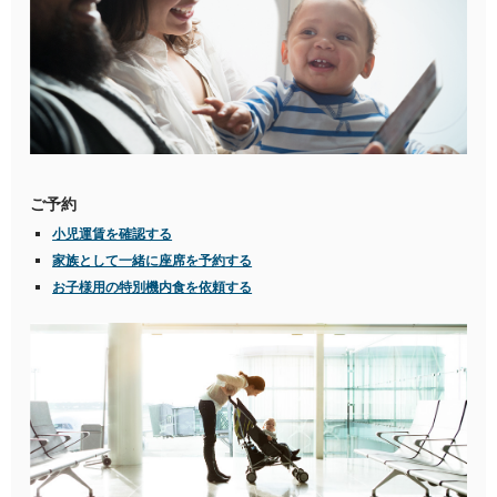
ご予約
小児運賃を確認する
Travelling
家族として一緒に座席を予約する
with
お子様用の特別機内食を依頼する
children