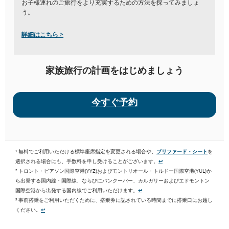
お子様連れのご旅行をより充実するための方法を探ってみましょ
う。
詳細はこちら >
家族旅行の計画をはじめましょう
今すぐ予約
¹ 無料でご利用いただける標準座席指定を変更される場合や、
プリファード・シート
を
選択される場合にも、手数料を申し受けることがございます。
↩
² トロント・ピアソン国際空港(YYZ)およびモントリオール・トルドー国際空港(YUL)か
ら出発する国内線・国際線、ならびにバンクーバー、カルガリーおよびエドモントン
国際空港から出発する国内線でご利用いただけます。
↩
³ 事前搭乗をご利用いただくために、搭乗券に記されている時間までに搭乗口にお越し
ください。
↩