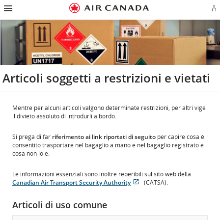
Salti
Salta
Salta
Salti
Salta
Salta
Salta
E
alla
alla
al
al
ai
alla
alla
l'
homepage
navigazione
contenuto
campo
link
mappa
sezione
o
principale
di
a
del
contatti
cr
ricerca
piè
sito
u
di
co
pagina
Ae
Articoli soggetti a restrizioni e vietati
Mentre per alcuni articoli valgono determinate restrizioni, per altri vige
il divieto assoluto di introdurli a bordo.
Si prega di far
riferimento ai link riportati di seguito
per capire cosa è
consentito trasportare nel bagaglio a mano e nel bagaglio registrato e
cosa non lo è.
Le informazioni essenziali sono inoltre reperibili sul sito web della
Canadian Air Transport Security Authority
(CATSA).
Si
Sito
apre
esterno
Articoli di uso comune
in
che
una
potrebbe