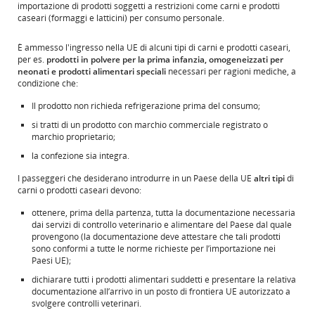
importazione di prodotti soggetti a restrizioni come carni e prodotti
soddisfare
caseari (formaggi e latticini) per consumo personale.
le
linee
guida
È ammesso l'ingresso nella UE di alcuni tipi di carni e prodotti caseari,
sull'accessibilità
per es.
prodotti in polvere per la prima infanzia, omogeneizzati per
e/o
neonati e prodotti alimentari speciali
necessari per ragioni mediche, a
le
condizione che:
preferenze
lingistiche.
Il prodotto non richieda refrigerazione prima del consumo;
si tratti di un prodotto con marchio commerciale registrato o
marchio proprietario;
la confezione sia integra.
I passeggeri che desiderano introdurre in un Paese della UE
altri tipi
di
carni o prodotti caseari devono:
ottenere, prima della partenza, tutta la documentazione necessaria
dai servizi di controllo veterinario e alimentare del Paese dal quale
provengono (la documentazione deve attestare che tali prodotti
sono conformi a tutte le norme richieste per l’importazione nei
Paesi UE);
dichiarare tutti i prodotti alimentari suddetti e presentare la relativa
documentazione all’arrivo in un posto di frontiera UE autorizzato a
svolgere controlli veterinari.