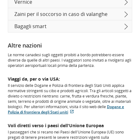
Vernice
Zaini per il soccorso in caso di valanghe
Bagagli smart
Altre nazioni
Le norme canadesi sugli oggetti proibiti a bordo potrebbero essere
diverse da quelle di altri paesi. I viaggiatori sono invitati a rivolgersi agli
operatori aeroportuali locali prima della partenza.
Viaggi da, per o via USA:
Il servizio delle Dogane e Polizia di frontiera degli Stati Uniti applica
normative stringenti su cibo e prodotti agricoli. Tra gli articoli soggetti a
divieto o restrizioni rientrano: carne, frutta e verdura fresche, piante,
semi, terreno e prodotti di origine animale o vegetale, oltre ai materiali
biologici. Per ulteriori informazioni, visita il sito web delle
Dogane e
Polizia di frontiera degli Stati uniti
Sito
esterno
Voli diretti verso i paesi dell'Unione Europea
che
I passeggeri che si recano nei Paesi dell'Unione Europea (UE) sono
potrebbe
pregati di tenere presenti le severe restrizioni vigenti sulla
non