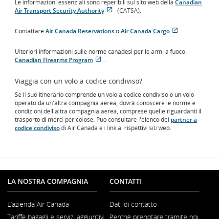
Le informazioni essenziali sono reperibili sul sito web della
Canadian
Air Transport Security Authority
(CATSA).
Si
Sito
apre
esterno
Contattare
Air Canada Reservations
o
Air Canada Cargo
.
in
che
Si
Sito
una
potrebbe
apre
esterno
nuova
non
Ulteriori informazioni sulle norme canadesi per le armi a fuoco:
in
che
finestra
soddisfare
Canadian Firearms Program
.
una
potrebbe
Si
Sito
le
nuova
non
apre
esterno
linee
finestra
soddisfare
Viaggia con un volo a codice condiviso?
in
che
guida
le
una
potrebbe
sull'accessibilità
Se il suo itinerario comprende un volo a codice condiviso o un volo
linee
nuova
non
e/o
operato da un'altra compagnia aerea, dovrà conoscere le norme e
guida
finestra
soddisfare
le
condizioni dell'altra compagnia aerea, comprese quelle riguardanti il
sull'accessibili
le
preferenze
trasporto di merci pericolose. Può consultare l'elenco dei
partner a
e/o
linee
lingistiche.
codice condiviso
di Air Canada e i link ai rispettivi siti web.
le
guida
preferenze
sull'accessibilità
lingistiche.
e/o
le
preferenze
lingistiche.
LA NOSTRA COMPAGNIA
CONTATTI
L’azienda Air Canada
Dati di contatto
Si
Tariffe bagagli e servizi aggiuntivi
Perché prenotare tramite noi
apre