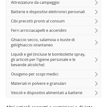
nuova
non
Attrezzature da campeggio
finestra
soddisfare
le
Batterie e dispositivi elettronici personali
linee
guida
Cibi precotti pronti al consum
sull'accessibilità
e/o
le
Ferri arricciacapelli e accendini
preferenze
lingistiche.
Ghiaccio secco, salamoia o buste di
gel/ghiaccio istantaneo
Liquidi e gel (incluse le bombolette spray,
gli articoli per l'igiene personale e le
bevande alcoliche)
Ossigeno per scopi medici
Materiali in polvere e granulari
Veicoli e dispositivi alimentati a batterie