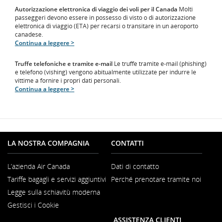
Autorizzazione elettronica di viaggio dei voli per il Canada
Molti
passeggeri devono essere in possesso di visto o di autorizzazione
elettronica di viaggio (ETA) per recarsi o transitare in un aeroporto
canadese.
Continua a leggere >
Truffe telefoniche e tramite e-mail
Le truffe tramite e-mail (phishing)
e telefono (vishing) vengono abitualmente utilizzate per indurre le
vittime a fornire i propri dati personali.
Continua a leggere >
LA NOSTRA COMPAGNIA
CONTATTI
L’azienda Air Canada
Dati di contatto
Si
Tariffe bagagli e servizi aggiuntivi
Perché prenotare tramite noi
apre
in
Legge sulla schiavitù moderna
una
Si
nuova
Gestisci i Cookie
apre
finestra
in
ASSISTENZA CLIENTI