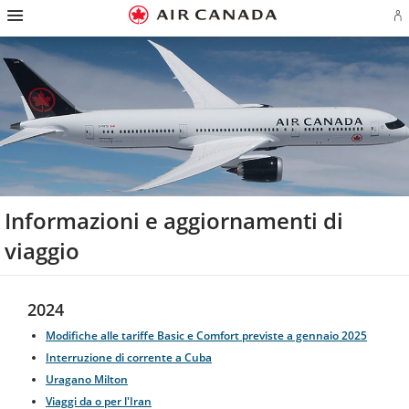
Salti
Salta
Salta
Salti
Salta
Salta
Salta
E
alla
alla
al
al
ai
alla
alla
l'
homepage
navigazione
contenuto
campo
link
mappa
sezione
o
principale
di
a
del
contatti
cr
ricerca
piè
sito
u
di
co
pagina
Ae
Informazioni e aggiornamenti di
viaggio
2024
Modifiche alle tariffe Basic e Comfort previste a gennaio 2025
Interruzione di corrente a Cuba
Uragano Milton
Viaggi da o per l'Iran