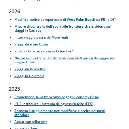
2026
Modifica codice aeroportuale di West Palm Beach da PBI a DJT
Misure di controllo dell'ebola alle frontiere che incidono sui
viaggi in Canada
Il tuo viaggio passa da Montréal?
Viaggi da o per Cuba
Vuoi portare un drone in Colombia?
Nuovo requisito per l'autorizzazione elettronica di viaggio nel
Regno Unito
Viaggi da Bruxelles
Viaggi in Colombia
2025
Promemoria sulla franchigia bagagli Economy Basic
L'UE introduce il sistema di ingressi/uscite (EES)
Sospeso il supplemento per modifiche e scelta dei posti
standard
About cancellations
ac-action-faqs