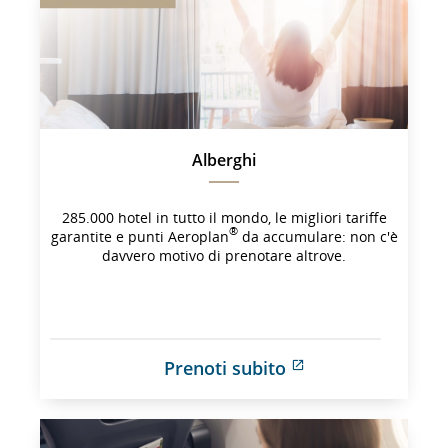
potrebbe 
non 
soddisfare 
le 
linee 
guida 
sull'accessi
e/o 
Alberghi
le 
preferenze
lingistiche.
285.000 hotel in tutto il mondo, le migliori tariffe
®
garantite e punti Aeroplan
da accumulare: non c'è
davvero motivo di prenotare altrove.
Prenoti subito
Sito 
esterno 
che 
potrebbe 