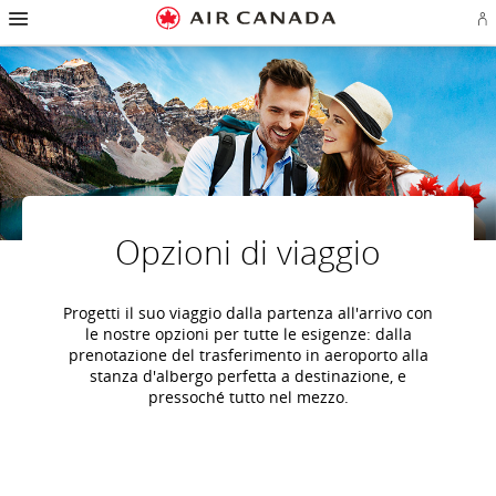
Salti
Salta
Salta
Salti
Salta
Salta
Salta
E
alla
alla
al
al
ai
alla
alla
l'
homepage
navigazione
contenuto
campo
link
mappa
sezione
o
principale
di
a
del
contatti
cr
ricerca
piè
sito
u
di
co
pagina
Ae
Opzioni di viaggio
Progetti il suo viaggio dalla partenza all'arrivo con
le nostre opzioni per tutte le esigenze: dalla
prenotazione del trasferimento in aeroporto alla
stanza d'albergo perfetta a destinazione, e
pressoché tutto nel mezzo.