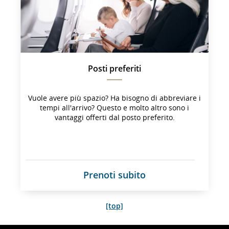
non 
soddisfare 
le 
linee 
guida 
sull'accessibilità 
e/o 
Posti preferiti
le 
preferenze 
lingistiche.
Vuole avere più spazio? Ha bisogno di abbreviare i
tempi all'arrivo? Questo e molto altro sono i
vantaggi offerti dal posto preferito.
Prenoti subito
[top]