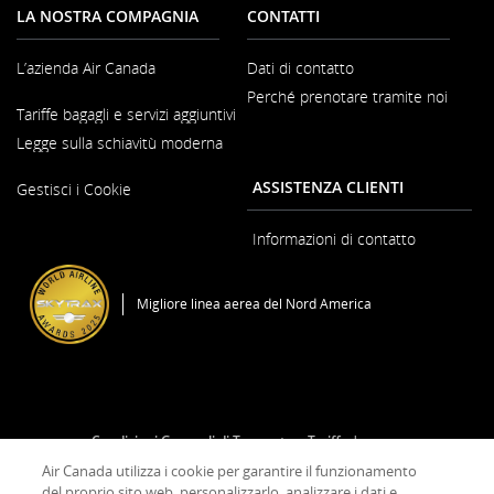
LA NOSTRA COMPAGNIA
CONTATTI
L’azienda Air Canada
Dati di contatto
Perché prenotare tramite noi
Si
Tariffe bagagli e servizi aggiuntivi
apre
in
Legge sulla schiavitù moderna
una
nuova
Si
ASSISTENZA CLIENTI
finestra
Gestisci i Cookie
apre
in
una
Informazioni di contatto
nuova
finestra
Migliore linea aerea del Nord America
Condizioni Generali di Trasporto e Tariffe
Informativa sulla privacy
Informativa su cookie
Air Canada utilizza i cookie per garantire il funzionamento
del proprio sito web, personalizzarlo, analizzare i dati e