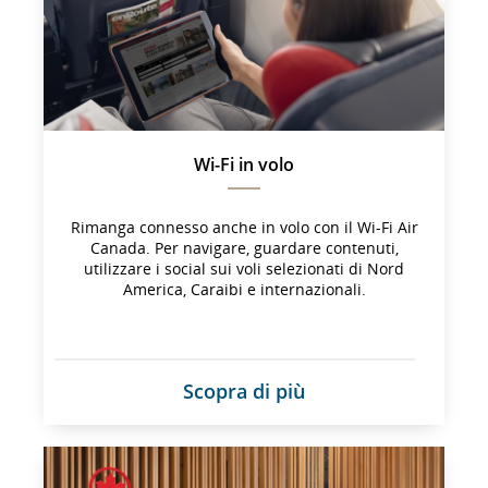
non 
soddisfare 
le 
linee 
guida 
sull'accessibilità 
e/o 
Wi-Fi in volo
le 
preferenze 
lingistiche.
Rimanga connesso anche in volo con il Wi-Fi Air
Canada. Per navigare, guardare contenuti,
utilizzare i social sui voli selezionati di Nord
America, Caraibi e internazionali.
Scopra di più