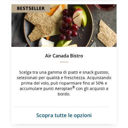
esterno 
che 
potrebbe 
non 
soddisfare 
le 
linee 
guida 
sull'accessibilità 
e/o 
Air Canada Bistro
le 
preferenze 
lingistiche.
Scelga tra una gamma di piatti e snack gustosi,
selezionati per qualità e freschezza. Acquistando
prima del volo, può risparmiare fino al 50% e
®
accumulare punti Aeroplan
con gli acquisti a
bordo.
Scopra tutte le opzioni