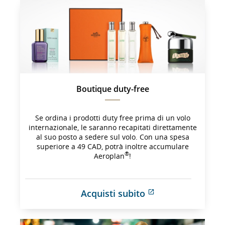
che 
potrebbe 
non 
soddisfare 
le 
linee 
guida 
sull'accessibili
e/o 
Boutique duty-free
le 
preferenze 
lingistiche.
Se ordina i prodotti duty free prima di un volo
internazionale, le saranno recapitati direttamente
al suo posto a sedere sul volo. Con una spesa
superiore a 49 CAD, potrà inoltre accumulare
®
Aeroplan
!
Acquisti subito
Sito 
esterno 
che 