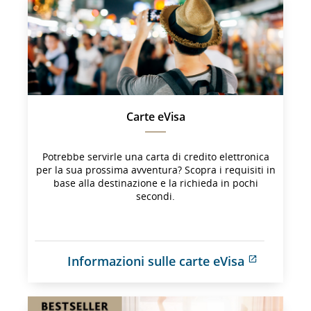
potrebbe 
non 
soddisfare 
le 
linee 
guida 
sull'accessibilità 
e/o 
Carte eVisa
le 
preferenze 
lingistiche.
Potrebbe servirle una carta di credito elettronica
per la sua prossima avventura? Scopra i requisiti in
base alla destinazione e la richieda in pochi
secondi.
Informazioni sulle carte eVisa
Sito 
esterno 
che 