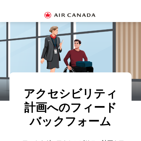
ス
ス
ス
ス
ス
ス
ス
キ
キ
キ
キ
キ
キ
キ
ッ
ッ
ッ
ッ
ッ
ッ
ッ
プ
プ
プ
プ
プ
プ
プ
ア
し
し
し
し
し
し
し
エ
て
て
て
て
て
て
て
ロ
ホ
主
主
検
フ
サ
お
プ
ー
要
要
索
ッ
イ
問
ラ
ム
コ
コ
フ
タ
ト
い
ン
ペ
ン
ン
ィ
ー
マ
合
ア
ー
テ
テ
ー
リ
ッ
わ
カ
ジ
ン
ン
ル
ン
プ
せ
ウ
へ
ツ
ツ
ド
ク
へ
先
ン
へ
へ
へ
へ
へ
ト
の
サ
イ
ン
イ
アクセシビリティ
ン
ま
た
計画へのフィード
は
作
成
バックフォーム