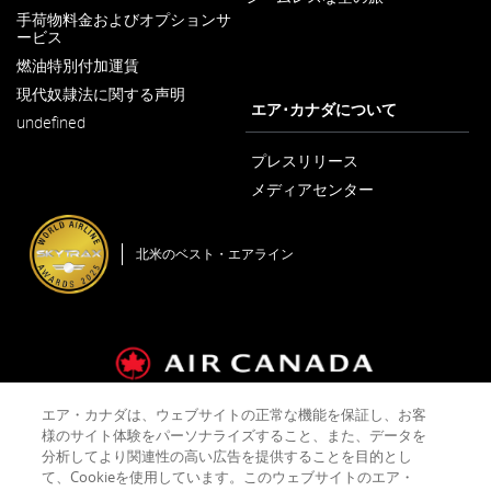
新
手荷物料金およびオプションサ
し
ービス
新
い
し
ウ
燃油特別付加運賃
新
い
ィ
し
ウ
ン
現代奴隷法に関する声明
い
新
ィ
エア･カナダについて
ド
ウ
undefined
し
ン
ウ
ィ
い
ド
で
ン
ウ
プレスリリース
ウ
開
ド
ィ
で
く
メディアセンター
ウ
ン
開
新
で
ド
く
し
開
ウ
い
く
で
北米のベスト・エアライン
ウ
開
ィ
く
ン
ド
ウ
で
開
く
エア・カナダは、ウェブサイトの正常な機能を保証し、お客
運送約款およびタリフ
会社概要
プライバシーポリシー
様のサイト体験をパーソナライズすること、また、データを
クッキーポリシー
ご利用規約
分析してより関連性の高い広告を提供することを目的とし
て、Cookieを使用しています。このウェブサイトのエア・