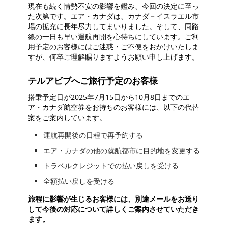
現在も続く情勢不安の影響を鑑み、今回の決定に至っ
た次第です。エア・カナダは、カナダ－イスラエル市
場の拡充に長年尽力してまいりました。そして、同路
線の一日も早い運航再開を心待ちにしています。ご利
用予定のお客様にはご迷惑・ご不便をおかけいたしま
すが、何卒ご理解賜りますようお願い申し上げます。
テルアビブへご旅行予定のお客様
搭乗予定日が2025年7月15日から10月8日までのエ
ア・カナダ航空券をお持ちのお客様には、以下の代替
案をご案内しています。
運航再開後の日程で再予約する
エア・カナダの他の就航都市に目的地を変更する
トラベルクレジットでの払い戻しを受ける
全額払い戻しを受ける
旅程に影響が生じるお客様には、別途メールをお送り
して今後の対応について詳しくご案内させていただき
ます。