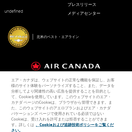
ウ
ド
ン
プレスリリース
新
ィ
ウ
ド
undefined
し
ン
メディアセンター
で
ウ
い
ド
開
で
新
ウ
ウ
く
開
し
ィ
で
く
い
ン
開
北米のベスト・エアライン
ウ
ド
く
ィ
ウ
ン
で
ド
開
ウ
く
で
開
エア・カナダは、ウェブサイトの正常な機能を保証し、お客
く
運送約款およびタリフ
会社概要
プライバシーポリシー
様のサイト体験をパーソナライズすること、また、データを
クッキーポリシー
ご利用規約
分析してより関連性の高い広告を提供することを目的とし
て、Cookieを使用しています。このウェブサイトのエア・
カナダ ページのCookieは、ブラウザから管理できます。ま
た、このウェブサイトのアエロプランおよびエア・カナダ
Facebook
新
ア
Twitter
新
ア
YouTube
新
ア
RSS
新
ア
バケーションズ ページで使用されている必須ではない
(Opens
し
ク
(Opens
し
ク
(Opens
し
ク
Feeds
し
ク
in
い
セ
in
い
セ
in
い
セ
(Opens
い
セ
Cookieは、受け入れを許可または拒否することができま
New
ウ
シ
New
ウ
シ
New
ウ
シ
in
ウ
シ
す。詳しくは
、Cookieおよび追跡技術ポリシーをご覧くだ
Window)
ィ
ビ
Window)
ィ
ビ
Window)
ィ
ビ
New
ィ
ビ
さい。
ン
リ
ン
リ
ン
リ
Window)
ン
リ