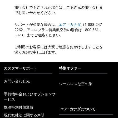
旅行会社で予約された場合は、ご予約元の旅行会社ま
でお問い合わせください。
サポートが必要な場合は、
エア・カナダ
（1-888-247-
2262、アエロプラン特典航空券の場合は1 800 361-
5373）までご連絡ください。
ご利用のお客様には大変ご迷惑をおかけしますことを
深くお詫び申し上げます。
カスタマーサポート
特別オファー
お問い合わせ先
シームレスな空の旅
新
手荷物料金およびオプションサ
し
新
ービス
い
し
新
ウ
い
燃油特別付加運賃
し
エア･カナダについて
ィ
ウ
い
現代奴隷法に関する声明
ン
ィ