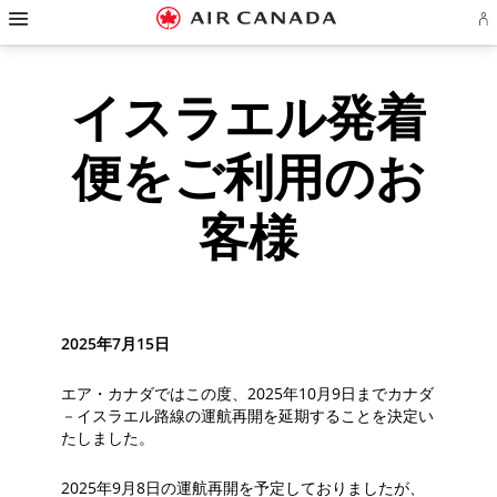
ス
ス
ス
ス
ス
ス
ス
ア
キ
キ
キ
キ
キ
キ
キ
エ
ッ
ッ
ッ
ッ
ッ
ッ
ッ
ロ
プ
プ
プ
プ
プ
プ
プ
プ
イスラエル発着
ラ
し
し
し
し
し
し
し
ン
て
て
て
て
て
て
て
ア
カ
ホ
主
主
検
フ
サ
お
便をご利用のお
ウ
ー
要
要
索
ッ
イ
問
ン
ト
ム
コ
コ
フ
タ
ト
い
の
ペ
ン
ン
ィ
ー
マ
合
客様
サ
ー
テ
テ
ー
リ
ッ
わ
イ
ン
ジ
ン
ン
ル
ン
プ
せ
イ
へ
ツ
ツ
ド
ク
へ
先
ン
へ
へ
へ
へ
へ
ま
た
は
2025年7月15日
作
成
エア・カナダではこの度、2025年10月9日までカナダ
－イスラエル路線の運航再開を延期することを決定い
たしました。
2025年9月8日の運航再開を予定しておりましたが、