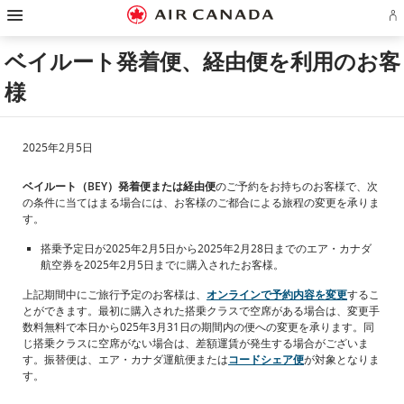
ス
ス
ス
ス
ス
ス
ス
ア
キ
キ
キ
キ
キ
キ
キ
エ
ッ
ッ
ッ
ッ
ッ
ッ
ッ
ロ
プ
プ
プ
プ
プ
プ
プ
ベイルート発着便、経由便を利用のお客
プ
し
し
し
し
し
し
し
ラ
て
て
て
て
て
て
て
様
ン
ホ
主
主
検
フ
サ
お
ア
ー
要
要
索
ッ
イ
問
カ
ム
コ
コ
フ
タ
ト
い
ウ
ペ
ン
ン
ィ
ー
マ
合
ン
ー
テ
テ
ー
リ
ッ
わ
2025年2月5日
ト
ジ
ン
ン
ル
ン
プ
せ
の
へ
ツ
ツ
ド
ク
へ
先
サ
へ
へ
へ
へ
へ
ベイルート（BEY）発着便または経由便
のご予約をお持ちのお客様で、次
イ
の条件に当てはまる場合には、お客様のご都合による旅程の変更を承りま
ン
イ
す。
ン
ま
搭乗予定日が2025年2月5日から2025年2月28日までのエア・カナダ
た
航空券を2025年2月5日までに購入されたお客様。
は
作
成
上記期間中にご旅行予定のお客様は、
オンラインで予約内容を変更
するこ
とができます。最初に購入された搭乗クラスで空席がある場合は、変更手
数料無料で本日から025年3月31日の期間内の便への変更を承ります。同
じ搭乗クラスに空席がない場合は、差額運賃が発生する場合がございま
す。振替便は、エア・カナダ運航便または
コードシェア便
が対象となりま
す。