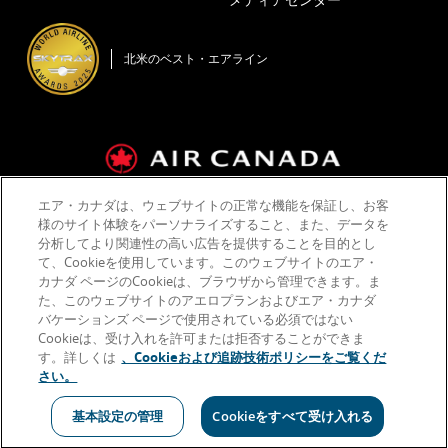
ウ
ン
開
新
で
ド
く
し
開
ウ
い
く
で
北米のベスト・エアライン
ウ
開
ィ
く
ン
ド
ウ
で
開
く
エア・カナダは、ウェブサイトの正常な機能を保証し、お客
運送約款およびタリフ
会社概要
プライバシーポリシー
様のサイト体験をパーソナライズすること、また、データを
クッキーポリシー
ご利用規約
分析してより関連性の高い広告を提供することを目的とし
て、Cookieを使用しています。このウェブサイトのエア・
カナダ ページのCookieは、ブラウザから管理できます。ま
た、このウェブサイトのアエロプランおよびエア・カナダ
Facebook
新
ア
Twitter
新
ア
YouTube
新
ア
RSS
新
ア
バケーションズ ページで使用されている必須ではない
(Opens
し
ク
(Opens
し
ク
(Opens
し
ク
Feeds
し
ク
in
い
セ
in
い
セ
in
い
セ
(Opens
い
セ
Cookieは、受け入れを許可または拒否することができま
New
ウ
シ
New
ウ
シ
New
ウ
シ
in
ウ
シ
す。詳しくは
、Cookieおよび追跡技術ポリシーをご覧くだ
Window)
ィ
ビ
Window)
ィ
ビ
Window)
ィ
ビ
New
ィ
ビ
さい。
ン
リ
ン
リ
ン
リ
Window)
ン
リ
ド
テ
ド
テ
ド
テ
ド
テ
アクセシビリティガイドラインや言語義務を満たしていない可能性がある
ウ
ィ
ウ
ィ
ウ
ィ
ウ
ィ
外部サイトです。
基本設定の管理
Cookieをすべて受け入れる
で
ガ
で
ガ
で
ガ
で
ガ
開
イ
開
イ
開
イ
開
イ
く
ド
く
ド
く
ド
く
ド