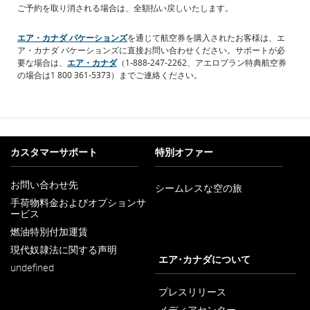
ご予約を取り消される場合は、全額払い戻しいたします。
エア・カナダ バケーションズ
を通じて航空券を購入されたお客様は、エ
ア・カナダ バケーションズに直接お問い合わせください。サポートが必
要な場合は、
エア・カナダ
（1-888-247-2262、アエロプラン特典航空券
の場合は1 800 361-5373）までご連絡ください。
カスタマーサポート
特別オファー
お問い合わせ先
シームレスな空の旅
新
手荷物料金およびオプションサ
し
ービス
新
い
し
ウ
燃油特別付加運賃
新
い
ィ
し
ウ
ン
現代奴隷法に関する声明
い
新
ィ
エア･カナダについて
ド
ウ
undefined
し
ン
ウ
ィ
い
ド
で
ン
ウ
プレスリリース
ウ
開
ド
ィ
で
く
メディアセンター