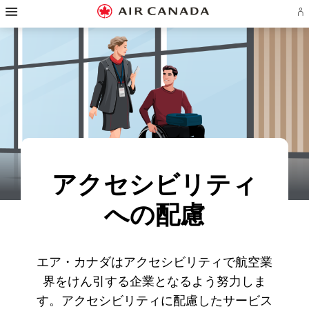
ス
ス
ス
ス
ス
ス
ス
ア
キ
キ
キ
キ
キ
キ
キ
エ
ッ
ッ
ッ
ッ
ッ
ッ
ッ
ロ
プ
プ
プ
プ
プ
プ
プ
プ
し
し
し
し
し
し
し
ラ
て
て
て
て
て
て
て
ン
ホ
主
主
検
フ
サ
お
ア
ー
要
要
索
ッ
イ
問
カ
ム
コ
コ
フ
タ
ト
い
ウ
ペ
ン
ン
ィ
ー
マ
合
ン
ー
テ
テ
ー
リ
ッ
わ
ト
ジ
ン
ン
ル
ン
プ
せ
の
へ
ツ
ツ
ド
ク
へ
先
サ
へ
へ
へ
へ
へ
イ
ン
イ
アクセシビリティ
ン
ま
た
への配慮
は
作
成
エア・カナダはアクセシビリティで航空業
界をけん引する企業となるよう努力しま
す。アクセシビリティに配慮したサービス