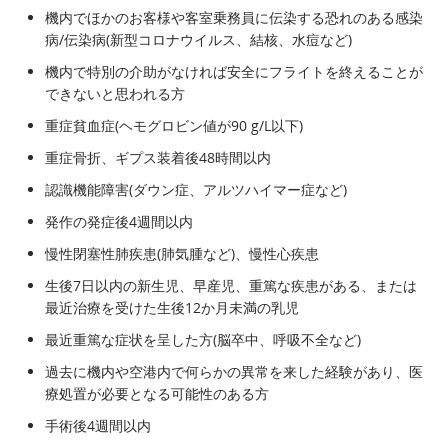
機内でほかのお客様や客室乗務員に伝染する恐れのある感染
病/伝染病(新型コロナウイルス、結核、水痘など)
機内で特別の介助がなければ安全にフライトを終えることが
できないと思われる方
重症貧血症(ヘモグロビン値が90 g/L以下)
重症骨折、ギプス装着後48時間以内
認識機能障害(ダウン症、アルツハイマー症など)
発作の発症後4週間以内
慢性閉塞性肺疾患(肺気腫など)、慢性心疾患
生後7日以内の新生児、早産児、重篤な疾患がある、または
最近治療を受けた生後12か月未満の乳児
最近重篤な症状を呈した方(脳卒中、呼吸不全など)
過去に機内や空港内で何らかの異常を来した経験があり、医
療処置が必要となる可能性のある方
手術後4週間以内