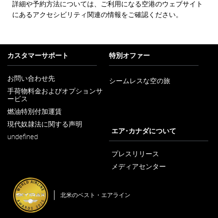
詳細や予約方法については、ご利用になる空港のウェブサイト
にあるアクセシビリティ関連の情報をご確認ください。
カスタマーサポート
特別オファー
お問い合わせ先
シームレスな空の旅
新
手荷物料金およびオプションサ
し
ービス
新
い
し
ウ
燃油特別付加運賃
新
い
ィ
し
ウ
ン
現代奴隷法に関する声明
い
新
ィ
エア･カナダについて
ド
ウ
undefined
し
ン
ウ
ィ
い
ド
で
ン
ウ
プレスリリース
ウ
開
ド
ィ
で
く
メディアセンター
ウ
ン
開
新
で
ド
く
し
開
ウ
い
く
で
北米のベスト・エアライン
ウ
開
ィ
く
ン