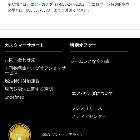
要な場合は、
エア・カナダ
（1-888-247-2262、アエロプラン特典航空券
の場合は1 800 361-5373）までご連絡ください。
カスタマーサポート
特別オファー
お問い合わせ先
シームレスな空の旅
新
手荷物料金およびオプションサ
し
ービス
新
い
し
ウ
燃油特別付加運賃
新
い
ィ
し
ウ
ン
現代奴隷法に関する声明
い
新
ィ
エア･カナダについて
ド
ウ
undefined
し
ン
ウ
ィ
い
ド
で
ン
ウ
プレスリリース
ウ
開
ド
ィ
で
く
メディアセンター
ウ
ン
開
新
で
ド
く
し
開
ウ
い
く
で
北米のベスト・エアライン
ウ
開