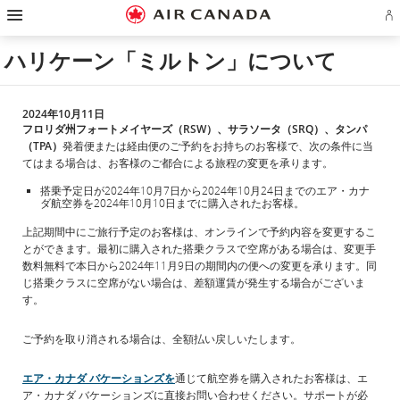
ス
ス
ス
ス
ス
ス
ス
ア
キ
キ
キ
キ
キ
キ
キ
エ
ッ
ッ
ッ
ッ
ッ
ッ
ッ
ロ
プ
プ
プ
プ
プ
プ
プ
ハリケーン「ミルトン」について
プ
し
し
し
し
し
し
し
ラ
て
て
て
て
て
て
て
ン
ホ
主
主
検
フ
サ
お
ア
ー
要
要
索
ッ
イ
問
カ
ム
コ
コ
フ
タ
ト
い
2024年10月11日
ウ
ペ
ン
ン
ィ
ー
マ
合
フロリダ州フォートメイヤーズ（RSW）、サラソータ（SRQ）、タンパ
ン
ー
テ
テ
ー
リ
ッ
わ
（TPA）
発着便または経由便のご予約をお持ちのお客様で、次の条件に当
ト
ジ
ン
ン
ル
ン
プ
せ
てはまる場合は、お客様のご都合による旅程の変更を承ります。
の
へ
ツ
ツ
ド
ク
へ
先
サ
へ
へ
へ
へ
へ
イ
搭乗予定日が2024年10月7日から2024年10月24日までのエア・カナ
ン
ダ航空券を2024年10月10日までに購入されたお客様。
イ
ン
上記期間中にご旅行予定のお客様は、オンラインで予約内容を変更するこ
ま
とができます。最初に購入された搭乗クラスで空席がある場合は、変更手
た
は
数料無料で本日から2024年11月9日の期間内の便への変更を承ります。同
作
じ搭乗クラスに空席がない場合は、差額運賃が発生する場合がございま
成
す。
ご予約を取り消される場合は、全額払い戻しいたします。
エア・カナダ バケーションズを
通じて航空券を購入されたお客様は、エ
ア・カナダ バケーションズに直接お問い合わせください。サポートが必