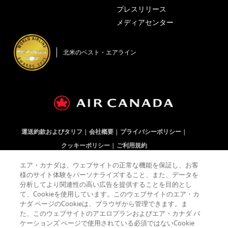
プレスリリース
メディアセンター
新しいウィンド
北米のベスト・エアライン
運送約款およびタリフ
会社概要
プライバシーポリシー
クッキーポリシー
ご利用規約
エア・カナダは、ウェブサイトの正常な機能を保証し、お客
様のサイト体験をパーソナライズすること、また、データを
Facebook (Opens in New Window)
新しいウィンドウで開く
アクセシビリティガイドラインや言語義務を満たしていな
Twitter (Opens in New Window)
新しいウィンドウで開く
アクセシビリティガイドラインや言語義務を
YouTube (Opens in New Window)
新しいウィンドウで開く
アクセシビリティガイドラインや
RSS Feeds (Opens in New W
新しいウィンドウで開く
アクセシビリティガ
分析してより関連性の高い広告を提供することを目的とし
て、Cookieを使用しています。このウェブサイトのエア・カ
ナダ ページのCookieは、ブラウザから管理できます。ま
た、このウェブサイトのアエロプランおよびエア・カナダ バ
ケーションズ ページで使用されている必須ではないCookie
アクセシビリティガイドラインや言語義務を満たしていない可能性がある