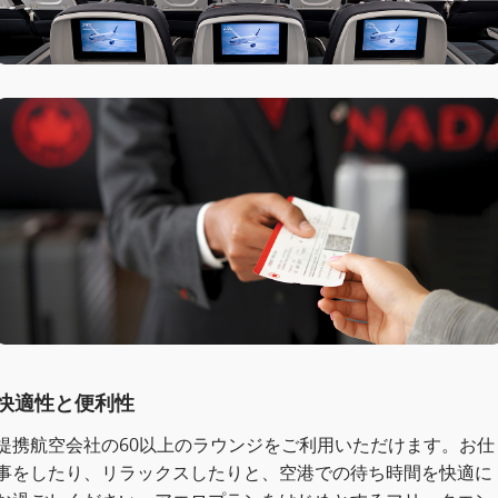
快適性と便利性
提携航空会社の60以上のラウンジをご利用いただけます。お仕
事をしたり、リラックスしたりと、空港での待ち時間を快適に