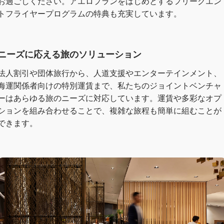
お過ごしください。アエロプランをはじめとするフリークエン
トフライヤープログラムの特典も充実しています。
ニーズに応える旅のソリューション
法人割引や団体旅行から、人道支援やエンターテインメント、
海運関係者向けの特別運賃まで、私たちのジョイントベンチャ
ーはあらゆる旅のニーズに対応しています。運賃や多彩なオプ
ションを組み合わせることで、複雑な旅程も簡単に組むことが
できます。