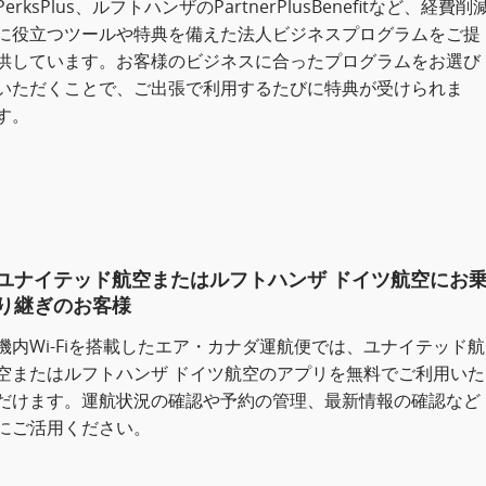
PerksPlus、ルフトハンザのPartnerPlusBenefitなど、経費削
に役立つツールや特典を備えた法人ビジネスプログラムをご提
供しています。お客様のビジネスに合ったプログラムをお選び
いただくことで、ご出張で利用するたびに特典が受けられま
す。
ユナイテッド航空またはルフトハンザ ドイツ航空にお
り継ぎのお客様
機内Wi-Fiを搭載したエア・カナダ運航便では、ユナイテッド航
空またはルフトハンザ ドイツ航空のアプリを無料でご利用いた
だけます。運航状況の確認や予約の管理、最新情報の確認など
にご活用ください。