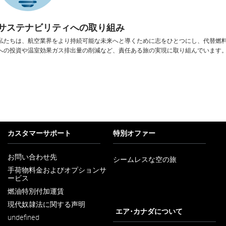
サステナビリティへの取り組み
私たちは、航空業界をより持続可能な未来へと導くために志をひとつにし、代替燃
への投資や温室効果ガス排出量の削減など、責任ある旅の実現に取り組んでいます
カスタマーサポート
特別オファー
お問い合わせ先
シームレスな空の旅
新しいウィンドウで開く
手荷物料金およびオプションサ
ービス
新しいウィンドウで開く
燃油特別付加運賃
新しいウィンドウで開く
現代奴隷法に関する声明
新しいウィンドウで開く
エア･カナダについて
undefined