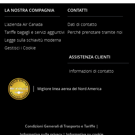
LA NOSTRA COMPAGNIA
CONTATTI
L’azienda Air Canada
Dati di contatto
Si
Tariffe bagagli e servizi aggiuntivi
Perché prenotare tramite noi
apre
in
Legge sulla schiavitù moderna
una
Si
nuova
Gestisci i Cookie
apre
finestra
in
ASSISTENZA CLIENTI
una
nuova
finestra
Informazioni di contatto
Migliore linea aerea del Nord America
Condizioni Generali di Trasporto e Tariffe
Informativa sulla privacy
Informativa su cookie