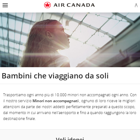
Salti
Salta
Salta
Salti
Salta
Salta
Salta
E
alla
alla
al
al
ai
alla
alla
l'
homepage
navigazione
contenuto
campo
link
mappa
sezione
o
principale
di
a
del
contatti
cr
ricerca
piè
sito
u
di
co
pagina
Ae
Bambini che viaggiano da soli
Trasportiamo ogni anno più di 10.000 minori non accompagnati ogni anno. Con
il nostro servizio
Minori non accompagnati
, ognuno di loro riceve le migliori
attenzioni da parte dei nostri addetti perfettamente preparati a questo scopo,
dal momento in cui arrivano nell'aeroporto e fino a quando raggiungono la loro
destinazione finale.
Voli idonei