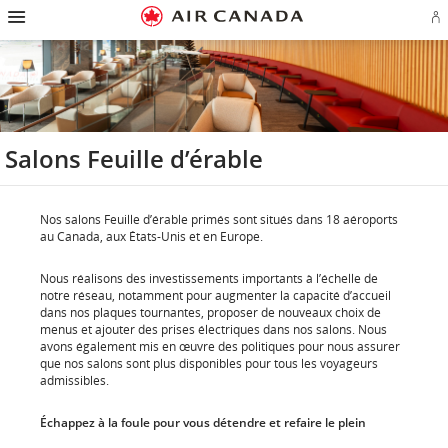
Passez
Passer
Passer
Passez
Passer
Passer
Passer
Ou
à
à
au
au
aux
au
à
u
la
la
contenu
champ
liens
plan
Pour
se
page
navigation
de
en
du
nous
o
d'accueil
principale
recherche
bas
site
joindre
cr
de
u
page
c
Aé
Salons Feuille d’érable
Nos salons Feuille d’érable primés sont situés dans 18 aéroports
au Canada, aux États-Unis et en Europe.
Nous réalisons des investissements importants à l’échelle de
notre réseau, notamment pour augmenter la capacité d’accueil
dans nos plaques tournantes, proposer de nouveaux choix de
menus et ajouter des prises électriques dans nos salons. Nous
avons également mis en œuvre des politiques pour nous assurer
que nos salons sont plus disponibles pour tous les voyageurs
admissibles.
Échappez à la foule pour vous détendre et refaire le plein