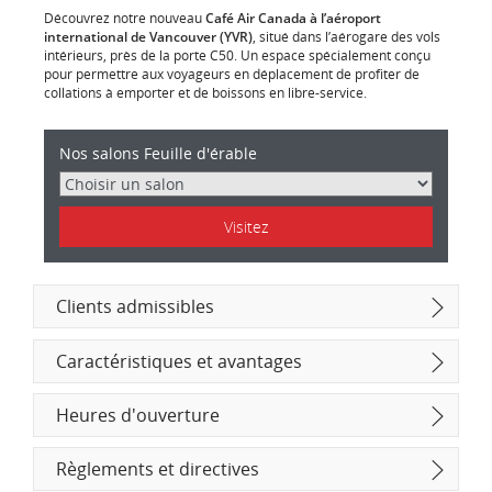
Découvrez notre nouveau
Café Air Canada à l’aéroport
international de Vancouver (YVR)
, situé dans l’aérogare des vols
intérieurs, près de la porte C50. Un espace spécialement conçu
pour permettre aux voyageurs en déplacement de profiter de
collations à emporter et de boissons en libre-service.
Les
Nos salons Feuille d'érable
caractéristiques
de
Salons
Feuille
d’érable
Visitez
Clients admissibles
Caractéristiques et avantages
Heures d'ouverture
Règlements et directives