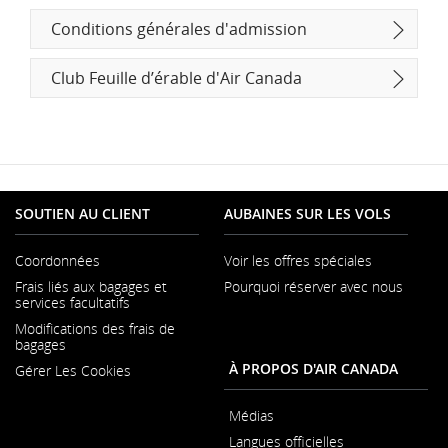
Conditions générales d'admission
Club Feuille d’érable d'Air Canada
SOUTIEN AU CLIENT
AUBAINES SUR LES VOLS
Coordonnées
Voir les offres spéciales
S'ouvre
Frais liés aux bagages et
Pourquoi réserver avec nous
dans
S'ouvr
services facultatifs
une
dans
nouvelle
Modifications des frais de
une
fenêtre
bagages
nouvel
fenêtr
À PROPOS D'AIR CANADA
Gérer Les Cookies
Médias
S'ouvre
Langues officielles
dans