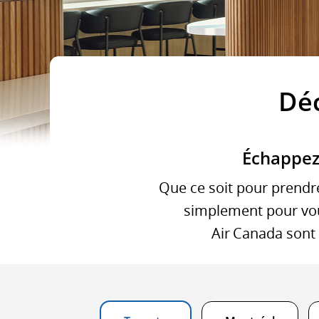
n
d
vo
Déc
R
su
Échappez 
le
he
Que ce soit pour prendr
simplement pour vou
d
Air Canada sont 
dé
et
d’
pr