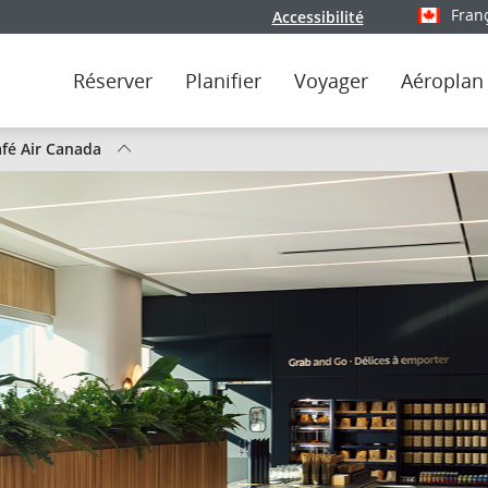
Fran
Accessibilité
Sélectionn
Réserver
Planifier
Voyager
Aéroplan
at
fé Air Canada
s
ls
Air
anada
r
aison
u
r