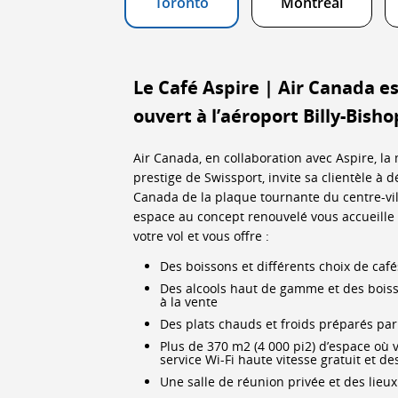
Toronto
Montréal
le
re
Le Café Aspire | Air Canada e
et
ouvert à l’aéroport Billy-Bish
le
Air Canada, en collaboration avec Aspire, l
an
prestige de Swissport, invite sa clientèle à d
Canada de la plaque tournante du centre-vil
espace au concept renouvelé vous accueille
votre vol et vous offre :
Des boissons et différents choix de cafés
Des alcools haut de gamme et des boisso
à la vente
Des plats chauds et froids préparés par
Plus de 370 m2 (4 000 pi2) d’espace où 
service Wi-Fi haute vitesse gratuit et d
Une salle de réunion privée et des lieux