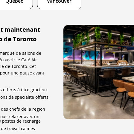
Québec
Vancouver
s
tards
st maintenant
op de Toronto
s
a marque de salons de
nulations.
écouvrir le Café Air
le de Toronto. Cet
 pour une pause avant
 offerts à titre gracieux
ns de spécialité offerts
 des chefs de la région
vous relaxer avec un
es postes de recharge
 de travail calmes