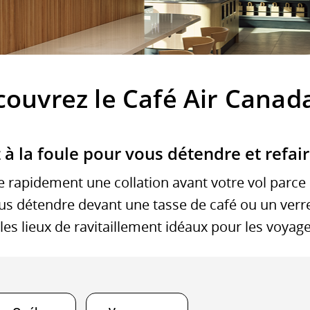
uméro
e
l.
ouvrez le Café Air Canad
enseignements
r
à la foule pour vous détendre et refair
s
ures
e rapidement une collation avant votre vol parce
s détendre devant une tasse de café ou un verre
e
les lieux de ravitaillement idéaux pour les voyag
part
arrivée
évues,