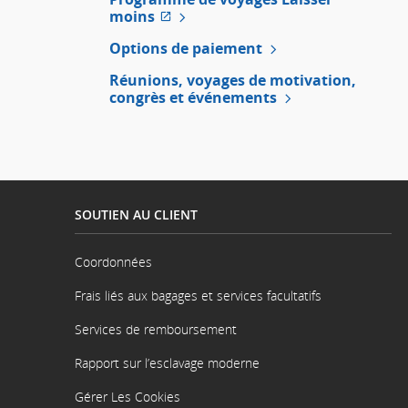
ou
moins
les
Site
préférences
Web
Options de paiement
linguistiques.
externe
Réunions, voyages de motivation,
qui
congrès et événements
pourrait
ne
pas
respecter
les
directives
en
SOUTIEN AU CLIENT
matière
d’accessibilité
ou
Coordonnées
les
S'ouvre
dans
préférences
Frais liés aux bagages et services facultatifs
une
linguistiques.
nouvelle
Services de remboursement
fenêtre
Rapport sur l’esclavage moderne
S'ouvre
dans
Gérer Les Cookies
une