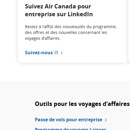
Suivez Air Canada pour
entreprise sur LinkedIn
Restez à l’affût des nouveautés du programme,
des offres et des nouvelles concernant les
voyages d’affaires.
Suivez-nous
Site
Web
externe
qui
pourrait
ne
pas
respecter
Outils pour les voyages d’affaires
les
directives
en
Passe de vols pour entreprise
matière
d’accessibilité
Programme de voyages Laisser