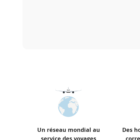
Un réseau mondial au
Des ho
service des voyages
corr