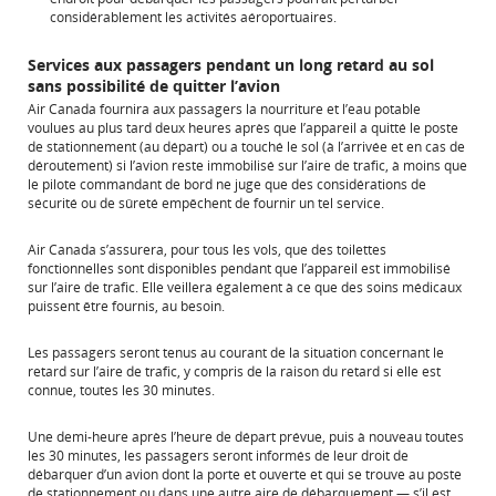
considérablement les activités aéroportuaires.
Services aux passagers pendant un long retard au sol
sans possibilité de quitter l’avion
Air Canada fournira aux passagers la nourriture et l’eau potable
voulues au plus tard deux heures après que l’appareil a quitté le poste
de stationnement (au départ) ou a touché le sol (à l’arrivée et en cas de
déroutement) si l’avion reste immobilisé sur l’aire de trafic, à moins que
le pilote commandant de bord ne juge que des considérations de
sécurité ou de sûreté empêchent de fournir un tel service.
Air Canada s’assurera, pour tous les vols, que des toilettes
fonctionnelles sont disponibles pendant que l’appareil est immobilisé
sur l’aire de trafic. Elle veillera également à ce que des soins médicaux
puissent être fournis, au besoin.
Les passagers seront tenus au courant de la situation concernant le
retard sur l’aire de trafic, y compris de la raison du retard si elle est
connue, toutes les 30 minutes.
Une demi-heure après l’heure de départ prévue, puis à nouveau toutes
les 30 minutes, les passagers seront informés de leur droit de
débarquer d’un avion dont la porte et ouverte et qui se trouve au poste
de stationnement ou dans une autre aire de débarquement — s’il est