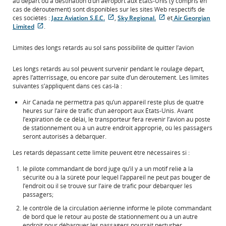
au départ ou à destination d’un aéroport aux États-Unis (y compris en
cas de déroutement) sont disponibles sur les sites Web respectifs de
Site
Site
ces sociétés :
Jazz Aviation S.E.C.
,
Sky Regional.
et
Air Georgian
Site
Web
Web
Limited
.
Web
externe
externe
externe
qui
qui
Limites des longs retards au sol sans possibilité de quitter l’avion
qui
pourrait
pourrait
pourrait
ne
ne
Les longs retards au sol peuvent survenir pendant le roulage départ,
ne
pas
pas
après l’atterrissage, ou encore par suite d’un déroutement. Les limites
pas
respecter
respecter
suivantes s’appliquent dans ces cas-là :
respecter
les
les
les
directives
directives
Air Canada ne permettra pas qu’un appareil reste plus de quatre
directives
en
en
heures sur l’aire de trafic d’un aéroport aux États-Unis. Avant
en
matière
matière
l’expiration de ce délai, le transporteur fera revenir l’avion au poste
matière
d’accessibilité
d’accessibilité
de stationnement ou à un autre endroit approprié, où les passagers
d’accessibilité
ou
ou
seront autorisés à débarquer.
ou
les
les
les
préférences
préférences
Les retards dépassant cette limite peuvent être nécessaires si :
préférences
linguistiques.
linguistiques.
linguistiques.
le pilote commandant de bord juge qu’il y a un motif relié à la
sécurité ou à la sûreté pour lequel l’appareil ne peut pas bouger de
l’endroit où il se trouve sur l’aire de trafic pour débarquer les
passagers;
le contrôle de la circulation aérienne informe le pilote commandant
de bord que le retour au poste de stationnement ou à un autre
endroit pour débarquer les passagers pourrait perturber