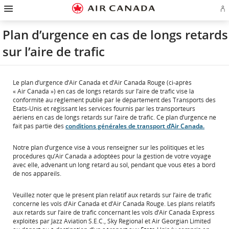
Passez
Passer
Passer
Passez
Passer
Passer
Passer
Ou
à
à
au
au
aux
au
à
u
la
la
contenu
champ
liens
plan
Pour
se
page
navigation
de
en
du
nous
Plan d’urgence en cas de longs retards
o
d'accueil
principale
recherche
bas
site
joindre
cr
de
sur l’aire de trafic
u
page
c
Aé
Le plan d’urgence d’Air Canada et d’Air Canada Rouge (ci-après
« Air Canada ») en cas de longs retards sur l’aire de trafic vise la
conformité au règlement publié par le département des Transports des
États-Unis et régissant les services fournis par les transporteurs
aériens en cas de longs retards sur l’aire de trafic. Ce plan d’urgence ne
fait pas partie des
conditions générales de transport d’Air Canada.
Notre plan d’urgence vise à vous renseigner sur les politiques et les
procédures qu’Air Canada a adoptées pour la gestion de votre voyage
avec elle, advenant un long retard au sol, pendant que vous êtes à bord
de nos appareils.
Veuillez noter que le présent plan relatif aux retards sur l’aire de trafic
concerne les vols d’Air Canada et d’Air Canada Rouge. Les plans relatifs
aux retards sur l’aire de trafic concernant les vols d’Air Canada Express
exploités par Jazz Aviation S.E.C., Sky Regional et Air Georgian Limited