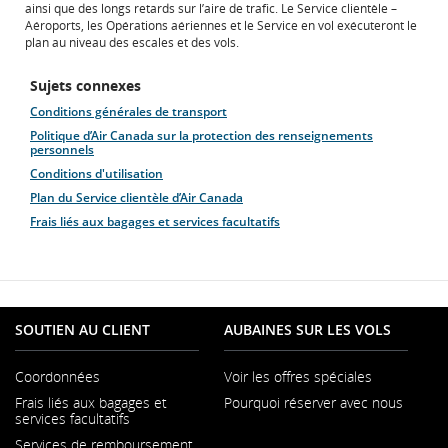
ainsi que des longs retards sur l’aire de trafic. Le Service clientèle –
Aéroports, les Opérations aériennes et le Service en vol exécuteront le
plan au niveau des escales et des vols.
Sujets connexes
Conditions générales de transport
Politique d’Air Canada sur la protection des renseignements
personnels
Conditions d'utilisation
Plan du Service clientèle d’Air Canada
Frais liés aux bagages et services facultatifs
SOUTIEN AU CLIENT
AUBAINES SUR LES VOLS
Coordonnées
Voir les offres spéciales
S'ouvre
Frais liés aux bagages et
Pourquoi réserver avec nous
dans
services facultatifs
une
nouvelle
Services de remboursement