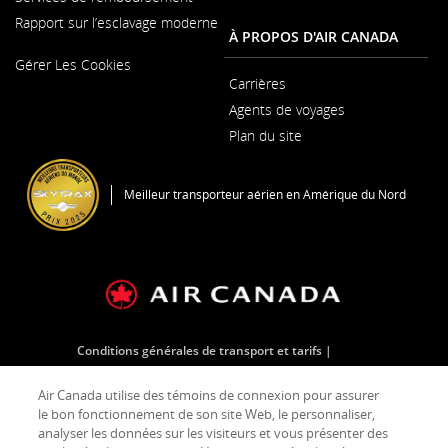
fenêtre
Rapport sur l’esclavage moderne
À PROPOS D'AIR CANADA
S'ouvre
Gérer Les Cookies
dans
une
Carrières
S'ouvre
nouvelle
Agents de voyages
dans
fenêtre
une
Plan du site
nouvelle
S'ouvre
fenêtre
dans
une
Meilleur transporteur aérien en Amérique du Nord
nouvelle
fenêtre
Conditions générales de transport et tarifs
Plan de service clientèle
Air Canada utilise des témoins de connexion pour assurer
Plan d'urgence en cas de longs retards sur l'aire de trafic
le bon fonctionnement de son site Web, le personnaliser,
Conditions d'utilisation
analyser les données sur les visiteurs et vous présenter des