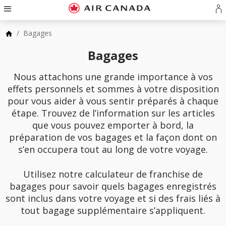
Passez
à
Ou
Passer
la
u
à
page
Passer
/
Bagages
se
la
d'accueil
au
o
navigation
Passez
contenu
Bagages
cr
principale
au
Passer
u
champ
aux
c
Nous attachons une grande importance à vos
de
Passer
liens
A
recherche
au
effets personnels et sommes à votre disposition
en
Passer
plan
pour vous aider à vous sentir préparés à chaque
bas
à
du
de
Pour
étape. Trouvez de l’information sur les articles
site
page
nous
que vous pouvez emporter à bord, la
joindre
préparation de vos bagages et la façon dont on
s’en occupera tout au long de votre voyage.
Utilisez notre calculateur de franchise de
bagages pour savoir quels bagages enregistrés
sont inclus dans votre voyage et si des frais liés à
tout bagage supplémentaire s’appliquent.