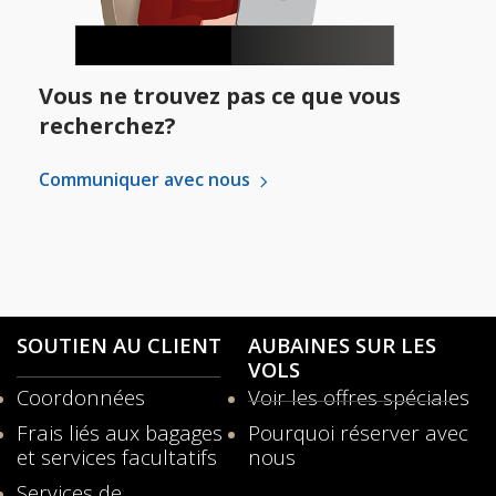
Vous ne trouvez pas ce que vous
recherchez?
Communiquer avec nous
SOUTIEN AU CLIENT
AUBAINES SUR LES
VOLS
Coordonnées
Voir les offres spéciales
S'ouvre
Frais liés aux bagages
Pourquoi réserver avec
dans
et services facultatifs
nous
une
nouvelle
Services de