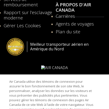
fenêtre
remboursement
À PROPOS D'AIR
CANADA
Rapport sur l’esclavage
Carrières
moderne
S'ouvre
S'ouvre
Agents de voyages
Gérer Les Cookies
dans
dans
une
Plan du site
une
S'ouvre
nouvelle
nouvelle
dans
fenêtre
fenêtre
Meilleur transporteur aérien en
une
Amérique du Nord
nouvelle
fenêtre
Conditions générales de transport et tarifs
Air Canada utilise des témoins de connexion pour
assurer le bon fonctionnement de son site Web, le
Plan de service clientèle
personnaliser, analyser les données sur les visiteurs et
vous présenter des publicités plus pertinentes. Vous
Plan d'urgence en cas de longs retards sur l'aire
pouvez gérer les témoins de connexion des pages Air
Canada de ce site Web à l’aide de votre navigateur. Vous
de trafic