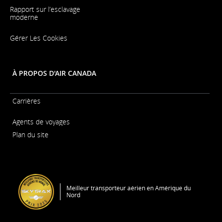
fenêtre
les
Rapport sur l’esclavage
préférences
moderne
linguistiques.
S'ouvre
Gérer Les Cookies
dans
une
nouvelle
fenêtre
À PROPOS D'AIR CANADA
Carrières
S'ouvre
Agents de voyages
dans
une
Plan du site
nouvelle
fenêtre
S'ouvre
dans
une
nouvelle
fenêtre
Meilleur transporteur aérien en Amérique du
Nord