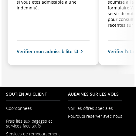
si vous êtes admissible à une
soumise à l’a
indemnité.
formulaire W
servir de
votr
pour consulte
récentes sur
Vérifier mon admissibilité
Vérifier l’ét
Site
Web
externe
qui
pourrait
ne
pas
SOUTIEN AU CLIENT
AUBAINES SUR LES VOLS
respecter
les
Coordonnées
Voir les offres spéciales
directives
en
Pourquoi réserver avec nous
S'ouvre
matière
Frais liés aux bagages et
dans
services facultatifs
une
d’accessibilité
nouvelle
ou
Services de remboursement