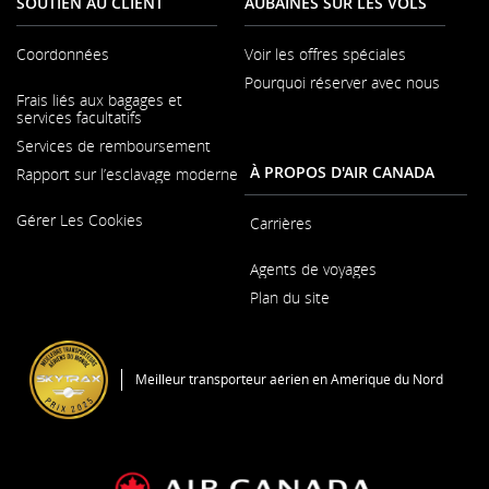
SOUTIEN AU CLIENT
AUBAINES SUR LES VOLS
Coordonnées
Voir les offres spéciales
Pourquoi réserver avec nous
S'ouvre
Frais liés aux bagages et
dans
services facultatifs
une
nouvelle
Services de remboursement
fenêtre
À PROPOS D'AIR CANADA
Rapport sur l’esclavage moderne
S'ouvre
Gérer Les Cookies
dans
Carrières
une
S'ouvre
nouvelle
Agents de voyages
dans
fenêtre
une
Plan du site
nouvelle
fenêtre
S'ouvre
dans
une
Meilleur transporteur aérien en Amérique du Nord
nouvelle
fenêtre