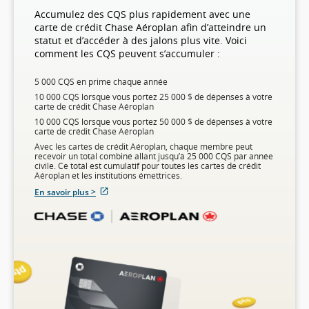
Accumulez des CQS plus rapidement avec une
carte de crédit Chase Aéroplan afin d’atteindre un
statut et d’accéder à des jalons plus vite. Voici
comment les CQS peuvent s’accumuler :
5 000 CQS en prime chaque année
10 000 CQS lorsque vous portez 25 000 $ de dépenses à votre
carte de crédit Chase Aéroplan
10 000 CQS lorsque vous portez 50 000 $ de dépenses à votre
carte de crédit Chase Aéroplan
Avec les cartes de crédit Aéroplan, chaque membre peut
recevoir un total combiné allant jusqu’à 25 000 CQS par année
civile. Ce total est cumulatif pour toutes les cartes de crédit
Aéroplan et les institutions émettrices.
Site
En savoir plus >
Web
externe
qui
pourrait
ne
pas
respecter
les
directives
en
matière
d’accessibilité