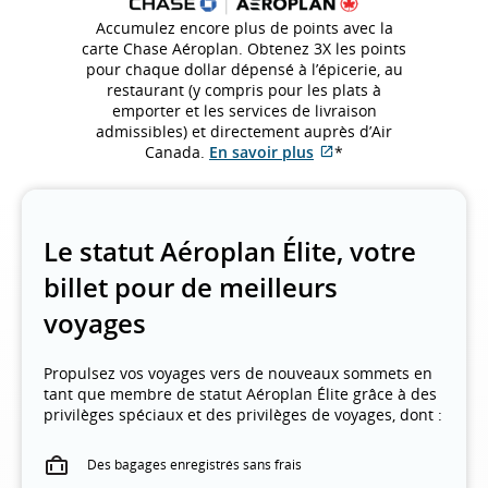
Accumulez encore plus de points avec la
carte Chase Aéroplan. Obtenez 3X les points
pour chaque dollar dépensé à l’épicerie, au
restaurant (y compris pour les plats à
emporter et les services de livraison
admissibles) et directement auprès d’Air
Site
Canada.
En savoir plus
*
Web
externe
qui
pourrait
Le statut Aéroplan Élite, votre
ne
pas
billet pour de meilleurs
respecter
voyages
les
directives
en
Propulsez vos voyages vers de nouveaux sommets en
matière
tant que membre de statut Aéroplan Élite grâce à des
d’accessibilité
privilèges spéciaux et des privilèges de voyages, dont :
ou
les
préférences
Des bagages enregistrés sans frais
linguistiques.