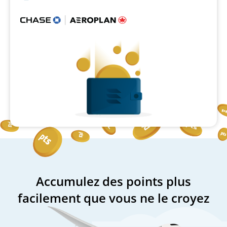
Web
externe
qui
pourrait
ne
pas
respecter
les
directives
en
matière
d’accessibilité
ou
les
préférences
linguistiques.
Accumulez des points plus
facilement que vous ne le croyez