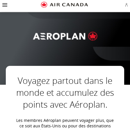
Passez
Passer
Passer
Passez
Passer
Passer
Passer
Ou
à
à
au
au
aux
au
à
u
la
la
contenu
champ
liens
plan
Pour
se
page
navigation
de
en
du
nous
o
d'accueil
principale
recherche
bas
site
joindre
cr
de
u
page
c
Aé
Voyagez partout dans le
monde et accumulez des
points avec Aéroplan.
Les membres Aéroplan peuvent voyager plus, que
ce soit aux États-Unis ou pour des destinations