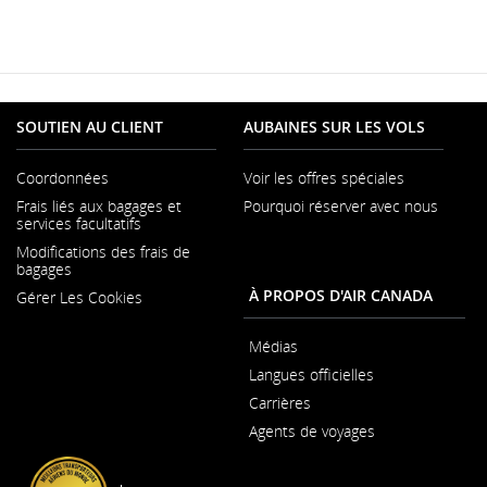
SOUTIEN AU CLIENT
AUBAINES SUR LES VOLS
Coordonnées
Voir les offres spéciales
S'ouvre
Frais liés aux bagages et
Pourquoi réserver avec nous
dans
S'ouvr
services facultatifs
une
dans
nouvelle
Modifications des frais de
une
fenêtre
bagages
nouvel
fenêtr
À PROPOS D'AIR CANADA
Gérer Les Cookies
Médias
S'ouvre
Langues officielles
dans
S'ouvre
une
Carrières
dans
nouvelle
S'ouvre
une
fenêtre
Agents de voyages
dans
nouvelle
une
fenêtre
nouvelle
fenêtre