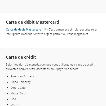
Web
les
externe
directives
qui
en
pourrait
matière
ne
Carte de débit Mastercard
d’accessibilité
pas
ou
respecter
Carte de débit Mastercard
– C'est la manière simple, sécuritaire et
les
Site
les
intelligente d'accéder à votre argent partout où vous magasiniez.
préférences
Web
directives
linguistiques.
externe
en
qui
matière
pourrait
d’accessibilité
ne
Carte de crédit
ou
pas
les
respecter
Selon l'édition d'aircanada.com que vous utilisez, les cartes de crédit
préférences
les
suivantes peuvent être acceptées pour payer les achats :
linguistiques.
directives
American Express
en
China UnionPay
matière
d’accessibilité
Diners Club
ou
MasterCard
les
Visa
préférences
UATP
linguistiques.