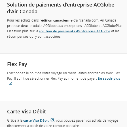
Solution de paiements d'entreprise ACGlobe
d'Air Canada
Pour les achats dans l'
édition canadienne
d'aircanada.com, Air Canada
propose deux produits ACGlobe aux entreprises : ACGlobe et ACGlobePlus.
En savoir plus sur la
solution de paiements d'entreprise ACGlobe
et les
récompenses qui y sont associées.
Flex Pay
Fractionnez le coût de votre voyage en mensualités abordables avec Flex
Pay. Il suffit de sélectionner Flex Pay au moment de payer.
En savoir plus
.
Site
Web
externe
qui
pourrait
Carte Visa Débit
ne
pas
Grâce à la
carte Visa Débit
, vous pouvez payer vos achats de voyage
Site
respecter
directement à partir de votre compte bancaire.