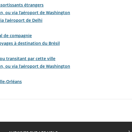
essortissants étrangers
n, ou via l’aéroport de Washington
ia l’aéroport de Delhi
mal de compagnie
oyages à destination du Brésil
u transitant par cette ville
n, ou via l’aéroport de Washington
lle-Orléans