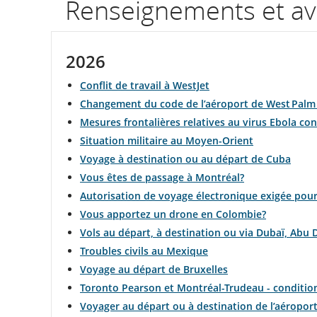
Renseignements et avi
numéro
de
2026
vol.
Conflit de travail à WestJet
Renseignements
Changement du code de l’aéroport de West Palm
Mesures frontalières relatives au virus Ebola c
sur
Situation militaire au Moyen-Orient
les
Voyage à destination ou au départ de Cuba
Vous êtes de passage à Montréal?
heures
Autorisation de voyage électronique exigée po
de
Vous apportez un drone en Colombie?
Vols au départ, à destination ou via Dubaï, Abu
départ
Troubles civils au Mexique
et
Voyage au départ de Bruxelles
Toronto Pearson et Montréal-Trudeau - conditio
d’arrivée
Voyager au départ ou à destination de l’aéropor
prévues,