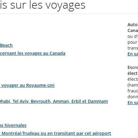
s sur les voyages
Auto
Cana
ou d’
pour
 Beach
trans
oncernant les voyages au Canada
En sa
Escr
élec
élec
(ham
ur voyager au Royaume-Uni
fraud
donn
 Dhabi, Tel Aviv, Beyrouth, Amman, Erbil et Dammam
En sa
ns hivernales
t Montréal-Trudeau ou en transitant par cet aéroport