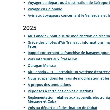
Voyager au départ ou à destination de l’aéropor
Voyage en Colombie
les
Avis aux voyageurs concernant le Venezuela et l
retards
2025
et
Air Canada - politique de modification de réserv
les
Grève des pilotes d’Air Transat : informations 
Fêtes
annulations.
Rappel concernant la franchise de bagages pour 
Vols intérieurs aux États-Unis
Ouragan Melissa
Air Canada – L’UE introduit un système d’entrée-s
Nous suspendons les frais de modification et les
À propos des annulations
Réponses à certaines de vos questions
Réglementation relative aux appareils électroniq
Mexique et Cuba
Vols au départ ou à destination de Dubaï