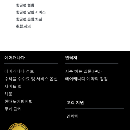
항공편 현황
항공편 알림 서비스
항공편 운항 차질
취항 지역
에어캐나다
연락처
에어캐나다 정보
자주 하는 질문(FAQ)
새
수하물 수수료 및 서비스 옵션
에어캐나다 예약의 장점
창
으
사이트 맵
로
열
채용
새
기
현대노예방지법
창
고객 지원
새
으
쿠키 관리
창
로
으
열
연락처
로
기
열
기