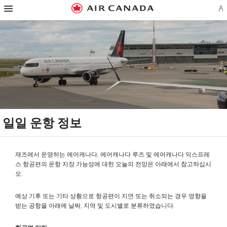
햄
홈
주
콘
검
꼬
사
연
버
에
페
요
텐
색
리
이
락
거
어
이
탐
츠
필
말
트
처
탐
로
지
색
로
드
링
맵
로
색
플
로
으
건
로
크
으
건
랜
건
로
너
건
로
로
너
계
너
건
뛰
너
건
건
뛰
정
뛰
너
기
뛰
너
너
기
로
기
뛰
기
뛰
뛰
그
기
기
기
인
또
는
계
정
만
일일 운항 정보
들
기
재즈에서 운영하는 에어캐나다, 에어캐나다 루즈 및 에어캐나다 익스프레
스 항공편의 운항 지장 가능성에 대한 오늘의 전망은 아래에서 참고하십시
오.
예상 기후 또는 기타 상황으로 항공편이 지연 또는 취소되는 경우 영향을
받는 공항을 아래에 날짜, 지역 및 도시별로 분류하였습니다.