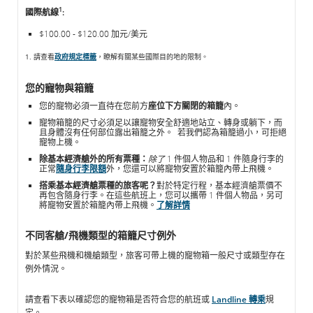
1
國際航線
:
$100.00 - $120.00 加元/美元
1. 請查看
政府規定標籤
，瞭解有關某些國際目的地的限制。
您的寵物與箱籠
您的寵物必須一直待在您前方
座位下方關閉的箱籠
內。
寵物箱籠的尺寸必須足以讓寵物安全舒適地站立、轉身或躺下，而
且身體沒有任何部位露出箱籠之外。 若我們認為箱籠過小，可拒絕
寵物上機。
除基本經濟艙外的所有票種：
除了
1 件個人物品和 1 件隨身行李的
正常
隨身行李限額
外，您還可以將寵物安置於箱籠內帶上飛機。
搭乘基本經濟艙票種的旅客呢？
對於特定行程，基本經濟艙票價不
再包含隨身行李。在這些航班上，您可以攜帶 1 件個人物品，另可
將寵物安置於箱籠內帶上飛機。
了解詳情
不同客艙/飛機類型的箱籠尺寸例外
對於某些飛機和機艙類型，旅客可帶上機的寵物箱一般尺寸或類型存在
例外情況。
請查看下表以確認您的寵物箱是否符合您的航班或
Landline 轉乘
規
定。