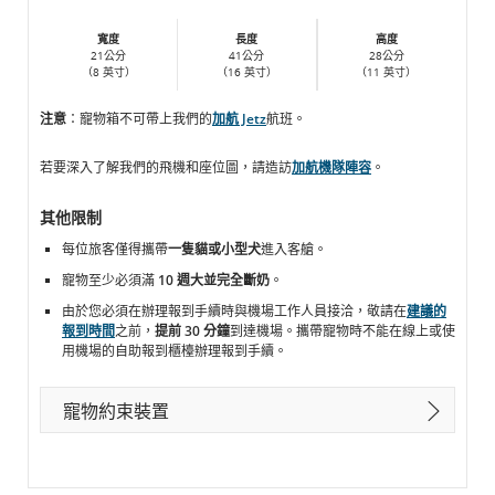
寬度
長度
高度
21公分
41公分
28公分
（8 英寸）
（16 英寸）
（11 英寸）
注意
：寵物箱不可帶上我們的
加航 Jetz
航班。
若要深入了解我們的飛機和座位圖，請造訪
加航機隊陣容
。
其他限制
每位旅客僅得攜帶
一隻貓或小型犬
進入客艙。
寵物至少必須滿
10 週大並完全斷奶
。
由於您必須在辦理報到手續時與機場工作人員接洽，敬請在
建議的
報到時間
之前，
提前 30 分鐘
到達機場。攜帶寵物時不能在線上或使
用機場的自助報到櫃檯辦理報到手續。
寵物約束裝置