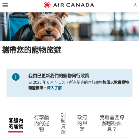
漢
跳
跳
跳
跳
跳
跳
跳
堡
登
至
至
至
至
至
至
至
導
入
主
主
內
搜
頁
網
聯
覽
或
頁
導
容
尋
脚
頁
絡
建
覽
欄
連
地
我
立
結
圖
們
Ae
帳
戶
攜帶您的寵物旅遊
我們已更新我們的寵物同行政策
自 2025 年 6 月 1 日起，所有艙等的同行寵物
皆須以軟邊寵物
箱籠攜帶
。
深入了解
加
行李艙
政府
我還需要瞭
客艙內
航
內的寵
的規
解哪些訊
的寵物
貨
物
定
息？
運