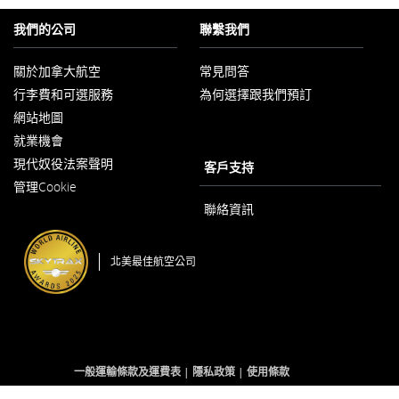
我們的公司
聯繫我們
關於加拿大航空
常見問答
以
行李費和可選服務
為何選擇跟我們預訂
新
視
網站地圖
窗
開
就業機會
以
啟
現代奴役法案聲明
新
客戶支持
以
視
管理Cookie
新
窗
視
開
聯絡資訊
窗
啟
開
啟
北美最佳航空公司
一般運輸條款及運費表
隱私政策
使用條款