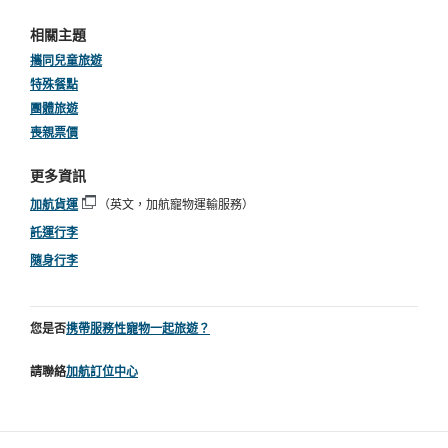
相關主題
攜同兒童旅遊
特殊餐點
團體旅遊
喪親票價
更多資訊
加航貨運
（英文，加航寵物運輸服務）
開
託運行李
啟
新
隨身行李
視
窗
您是否
携帶服務性寵物一起旅遊？
請聯絡
加航訂位中心