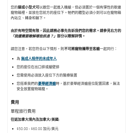
客
客
您的
貓或小型犬可
以跟您一起進入機艙，但必須置於一個有彈性的軟邊
艙
艙
寵物箱裡，並放在您前方的座位下。牠們的體型必須小到可以在寵物箱
內站立、轉身和躺下。
內
內
的
的
寵
寵
由於有時空間有限，因此請務必事先告訴我們您的需求
。請參見右方的
物
物
「我還需要瞭解哪些訊息？」
部分以瞭解詳情。
請您注意，若您符合以下情形，則
不可將寵物
攜帶至客艙
一起同行：
為
無成人陪伴的未成年人
您的座位在出口排或艙壁排
您需使用必須放入座位下方的醫療裝置
您搭乘我們的
豪華經濟艙
時，基於豪華經濟艙座位配置因素，無法
安全放置寵物箱籠。
費用
單程旅行費用
往返加拿大境內及加拿大/美國:
$50.00 - $60.00 加元/美元