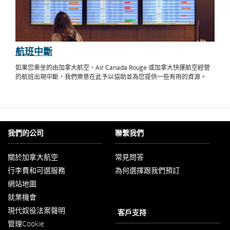
航班中斷
如果您乘坐的由加拿大航空、Air Canada Rouge 或加拿大快運航空經營
的航班出現中斷，我們樂意在此予以協助並為您提供一些有用的資源。
我們的公司
聯繫我們
關於加拿大航空
常見問答
以
行李費和可選服務
為何選擇跟我們預訂
新
視
網站地圖
窗
開
就業機會
以
啟
現代奴役法案聲明
新
客戶支持
以
視
管理Cookie
新
窗