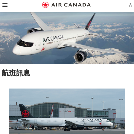
漢
跳
跳
跳
跳
跳
跳
跳
堡
登
至
至
至
至
至
至
至
導
入
主
主
內
搜
頁
網
聯
覽
或
頁
導
容
尋
脚
頁
絡
建
覽
欄
連
地
我
立
結
圖
們
Ae
帳
戶
航班訊息