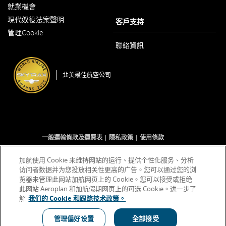
開
就業機會
以
啟
現代奴役法案聲明
新
客戶支持
以
視
管理Cookie
新
窗
視
開
聯絡資訊
窗
啟
開
啟
北美最佳航空公司
一般運輸條款及運費表
隱私政策
使用條款
加航使用 Cookie 来维持网站的运行、提供个性化服务、分析
访问者数据并为您投放相关性更高的广告。您可以通过您的浏
Facebook
以
外
Twitter
以
外
YouTube
以
外
RSS
以
外
(開
新
部
(開
新
部
(開
新
部
Feeds
新
部
览器来管理此网站加航网页上的 Cookie。您可以接受或拒绝
啟
視
網
啟
視
網
啟
視
網
(開
視
網
此网站 Aeroplan 和加航假期网页上的可选 Cookie。进一步了
新
窗
站
新
窗
站
新
窗
站
啟
窗
站
解
我们的 Cookie 和跟踪技术政策。
視
開
可
視
開
可
視
開
可
新
開
可
窗)
啟
能
窗)
啟
能
窗)
啟
能
視
啟
能
不
不
不
窗)
不
表示外部網站可能不符合無障礙指南和/或未遵守我們的語言義務。
管理偏好设置
全部接受
符
符
符
符