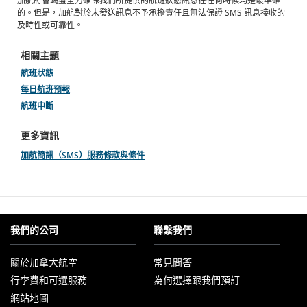
加航將會竭盡全力確保我們所提供的航班狀態訊息在任何時候均是最準確
的。但是，加航對於未發送訊息不予承擔責任且無法保證 SMS 訊息接收的
及時性或可靠性。
相關主題
航班狀態
每日航班預報
航班中斷
更多資訊
加航簡訊（SMS）服務條款與條件
我們的公司
聯繫我們
關於加拿大航空
常見問答
以
行李費和可選服務
為何選擇跟我們預訂
新
視
網站地圖
窗