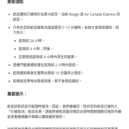
站
站
乘客須知
可
可
能
能
不
不
航班通知只適用於加拿大航空、加航 Rouge 或 Air Canada Express 的
符
符
航班。
合
合
無
無
只有在您的航班被取消或延遲至少 15 分鐘時，系統才會發送通知，如
障
障
下所示：
礙
礙
指
指
起飛前 24 小時，
南
南
和/
和/
起飛前 4 小時；然後，
或
或
未
未
定期發送起飛前 4 小時內發生的變更。
遵
遵
守
守
登機門變更通知僅在起飛前 2 小時內發送。
我
我
們
們
起飛通知將會在實際出發前 15 分鐘停止發送。
的
的
語
語
如果航班準時出發或到達，將不會發送通知。
言
言
義
義
務。
務。
重要提示：
航班狀態訊息可能隨時更改。因此，我們建議您，除非您的航班已被列入
「已被取消」航班名單，請始終按航班最初預定出發時間辦理劃位報到手續
並查看機場顯示螢幕以獲取最新資訊。