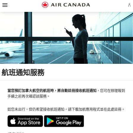
漢
跳
跳
跳
跳
跳
跳
跳
堡
登
至
至
至
至
至
至
至
導
入
主
主
內
搜
頁
網
聯
覽
或
頁
導
容
尋
脚
頁
絡
建
覽
欄
連
地
我
立
結
圖
們
Ae
帳
戶
航班通知服務
當您預訂加拿大航空的航班時，將自動註冊接收航班通知
，您可在辦理報到
手續之前再次確認該服務。
如您未出行，但仍希望接收航班通知，請下載加航應用程式並在此處註冊。
外
外
部
部
網
網