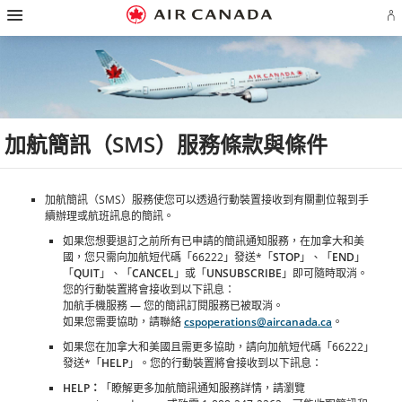
漢
跳
跳
跳
跳
跳
跳
跳
堡
登
至
至
至
至
至
至
至
導
入
主
主
內
搜
頁
網
聯
覽
或
頁
導
容
尋
脚
頁
絡
建
覽
欄
連
地
我
立
結
圖
們
Ae
帳
戶
加航簡訊（SMS）服務條款與條件
加航簡訊（SMS）服務使您可以透過行動裝置接收到有關劃位報到手
續辦理或航班訊息的簡訊。
如果您想要退訂之前所有已申請的簡訊通知服務，在加拿大和美
國，您只需向加航短代碼「66222」發送*「
STOP
」、「
END
」
「
QUIT
」、「
CANCEL
」或「
UNSUBSCRIBE
」即可隨時取消。
您的行動裝置將會接收到以下訊息：
加航手機服務 — 您的簡訊訂閱服務已被取消。
如果您需要協助，請聯絡
cspoperations@aircanada.ca
。
如果您在加拿大和美國且需更多協助，請向加航短代碼「66222」
發送*「
HELP
」。您的行動裝置將會接收到以下訊息：
HELP：
「瞭解更多加航簡訊通知服務詳情，請瀏覽