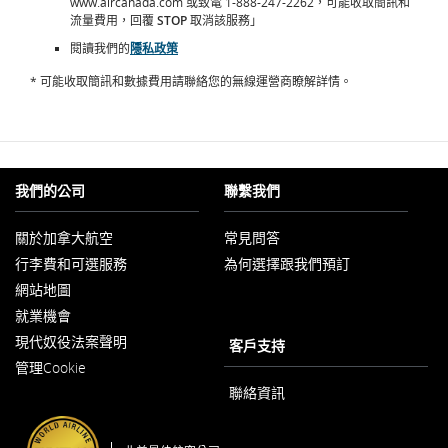
www.aircanada.com 或致電 1-888-247-2262，可能收取簡訊和
流量費用，回覆
STOP
取消該服務」
閱讀我們的
隱私政策
* 可能收取簡訊和數據費用請聯絡您的無線運營商瞭解詳情。
我們的公司
聯繫我們
關於加拿大航空
常見問答
以
行李費和可選服務
為何選擇跟我們預訂
新
視
網站地圖
窗
開
就業機會
以
啟
現代奴役法案聲明
新
客戶支持
以
視
管理Cookie
新
窗
視
開
聯絡資訊
窗
啟
開
啟