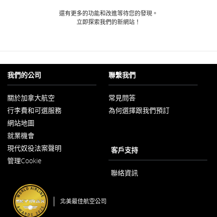
還有更多的功能和改進等待您的發現。
立即探索我們的新網站！
我們的公司
聯繫我們
關於加拿大航空
常見問答
以
行李費和可選服務
為何選擇跟我們預訂
新
視
網站地圖
窗
開
就業機會
以
啟
現代奴役法案聲明
新
客戶支持
以
視
管理Cookie
新
窗
視
開
聯絡資訊
窗
啟
開
啟
北美最佳航空公司