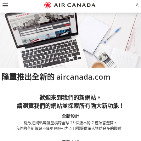
漢
跳
跳
跳
跳
跳
跳
跳
堡
登
至
至
至
至
至
至
至
導
入
主
主
內
搜
頁
網
聯
覽
或
頁
導
容
尋
脚
頁
絡
建
覽
欄
連
地
我
立
結
圖
們
Ae
帳
戶
隆重推出全新的 aircanada.com
歡迎來到我們的新網站。
請瀏覽我們的網站並探索所有強大新功能！
全新設計
從改進網站導航至橫跨全球 25 個版本的 7 種語言選擇，
我們的全新網站不僅更具吸引力而且還提供讓人獲益良多的體驗。