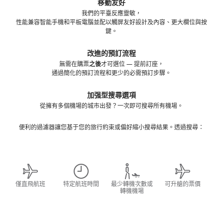
移動友好
我們的平臺反應靈敏，
性能兼容智能手機和平板電腦並配以觸屏友好設計及內容、更大欄位與按
鍵。
改進的預訂流程
無需在購票
之後
才可選位 — 提前訂座，
通過簡化的預訂流程和更少的必需預訂步驟。
加强型搜尋選項
從擁有多個機場的城市出發？一次即可搜尋所有機場。
便利的過濾器讓您基于您的旅行約束或偏好縮小搜尋結果。透過搜尋：
僅直飛航班
特定航班時間
最少轉機次數或
可升艙的票價
轉機機場