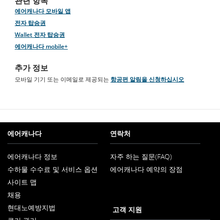
관련 항목
에어캐나다 모바일 앱
전자 탑승권
Wallet 전자 탑승권
에어캐나다 mobile+
추가 정보
모바일 기기 또는 이메일로 제공되는
항공편 알림을 신청하십시오
에어캐나다
연락처
에어캐나다 정보
자주 하는 질문(FAQ)
새
수하물 수수료 및 서비스 옵션
에어캐나다 예약의 장점
창
으
사이트 맵
로
열
채용
새
기
현대노예방지법
창
고객 지원
새
으