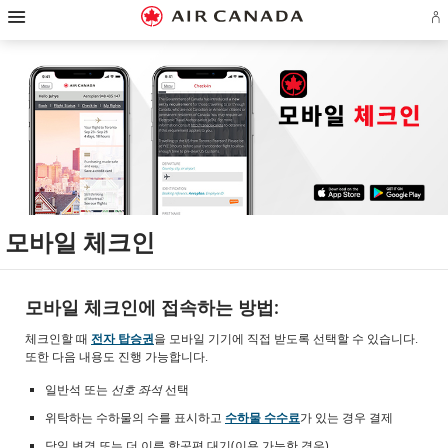
햄
홈
주
콘
검
꼬
사
연
버
에
페
요
텐
색
리
이
락
거
어
이
탐
츠
필
말
트
처
탐
로
지
색
로
드
링
맵
로
색
플
로
으
건
로
크
으
건
랜
건
로
너
건
로
로
너
계
너
건
뛰
너
건
건
뛰
정
뛰
너
기
뛰
너
너
기
로
기
뛰
기
뛰
뛰
그
기
기
기
인
또
는
계
정
만
모바일 체크인
들
기
모바일 체크인에 접속하는 방법:
체크인할 때
전자 탑승권
을 모바일 기기에 직접 받도록 선택할 수 있습니다.
또한 다음 내용도 진행 가능합니다.
일반석 또는
선호 좌석
선택
위탁하는 수하물의 수를 표시하고
수하물 수수료
가 있는 경우 결제
당일 변경 또는 더 이른 항공편 대기(이용 가능한 경우)