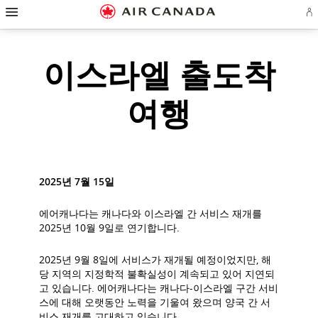
햄
홈
주
콘
검
꼬
사
연
버
에
페
요
텐
색
리
이
락
거
어
탐
이
탐
츠
필
말
트
처
로
색
플
지
색
로
드
링
맵
로
이스라엘 출도착
랜
로
으
건
로
크
으
건
계
건
로
너
건
로
로
너
정
로
너
건
뛰
너
건
건
뛰
여행
그
뛰
너
기
뛰
너
너
기
인
또
기
뛰
기
뛰
뛰
는
기
기
기
계
정
만
들
기
2025년 7월 15일
에어캐나다는 캐나다와 이스라엘 간 서비스 재개를
2025년 10월 9일로 연기합니다.
2025년 9월 8일에 서비스가 재개될 예정이었지만, 해
당 지역의 지정학적 불확실성이 계속되고 있어 지연되
고 있습니다. 에어캐나다는 캐나다-이스라엘 구간 서비
스에 대해 오랫동안 노력을 기울여 왔으며 양국 간 서
비스 재개를 고대하고 있습니다.