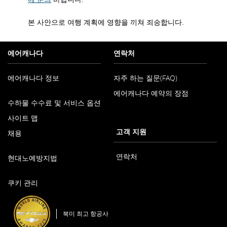
본 사안으로 여행 계획에 영향을 끼쳐 죄송합니다.
에어캐나다
연락처
에어캐나다 정보
자주 하는 질문(FAQ)
에어캐나다 예약의 장점
새
수하물 수수료 및 서비스 옵션
창
으
사이트 맵
로
고객 지원
채용
열
기
새
연락처
현대노예방지법
창
으
새
로
쿠키 관리
창
열
으
기
로
북미 최고 항공사
열
기