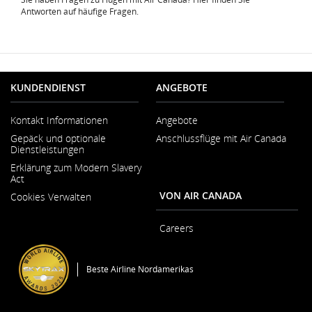
Antworten auf häufige Fragen.
KUNDENDIENST
ANGEBOTE
Kontakt Informationen
Angebote
Wird
Gepäck und optionale
Anschlussflüge mit Air Canada
in
Dienstleistungen
neuem
Fenster
Erklärung zum Modern Slavery
geöffnet
Act
Wird
VON AIR CANADA
Cookies Verwalten
in
neuem
Fenster
Careers
geöffnet
Wird
in
neuem
Beste Airline Nordamerikas
Fenster
geöffnet