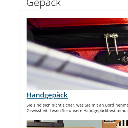
Gepäck
Informationen
zu
geplanten
und
geschätzten
Abflug-
und
Ankunftszeiten,
Handgepäck
Verspätungen
Sie sind sich nicht sicher, was Sie mit an Bord nehm
und
Gewissheit: Lesen Sie unsere Handgepäckbestimmu
Stornierungen.