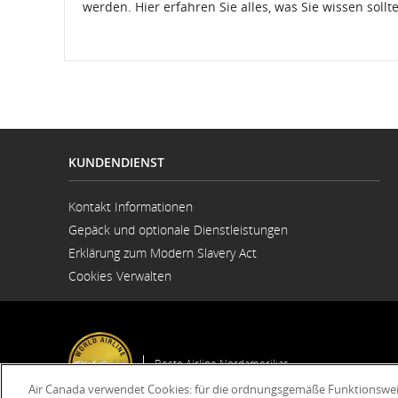
werden. Hier erfahren Sie alles, was Sie wissen sollt
KUNDENDIENST
Kontakt Informationen
Wird
Gepäck und optionale Dienstleistungen
in
neuem
Erklärung zum Modern Slavery Act
Fenster
Wird
geöffnet
Cookies Verwalten
in
neuem
Fenster
geöffnet
Beste Airline Nordamerikas
Air Canada verwendet Cookies: für die ordnungsgemäße Funktionsweise