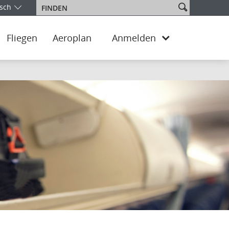
Website
sch
Finden
e Ihre Ausgabe und Sprache aus. Sie befinden sich aktuell in de
durchsuche
Fliegen
Aeroplan
Anmelden