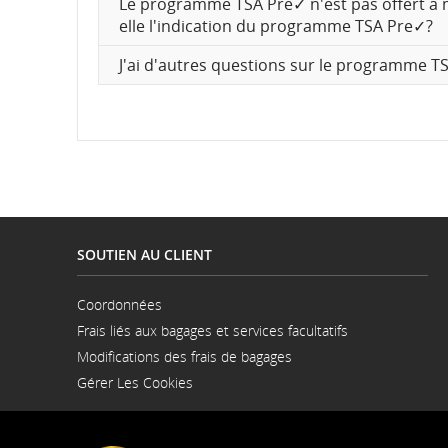
Le programme TSA Pre✓ n'est pas offert à 
elle l'indication du programme TSA Pre✓?
J'ai d'autres questions sur le programme 
SOUTIEN AU CLIENT
Coordonnées
S'ouvre
Frais liés aux bagages et services facultatifs
dans
une
Modifications des frais de bagages
nouvelle
fenêtre
Gérer Les Cookies