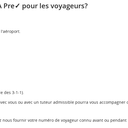
matière
A Pre✓ pour les voyageurs?
d’accessibilité
les
ou
les
retards
préférences
linguistiques.
l'aéroport.
et
les
annulations.
e des 3-1-1).
 avec vous ou avec un tuteur admissible pourra vous accompagner 
vez nous fournir votre numéro de voyageur connu avant ou pendant