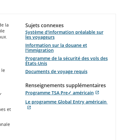
de la
Sujets connexes
ôle
Système d'information préalable sur
aux.
les voyageurs
Information sur la douane et
l'immigration
Programme de la sécurité des vols des
États-Unis
 le
Documents de voyage requis
Renseignements supplémentaires
Programme TSA Pre✓ américain
✓
S'ouvre
Site
Le programme Global Entry américain
dans
Web
S'ouvre
es et
une
externe
Site
dans
nouvelle
qui
Web
une
fenêtre
pourrait
onale
externe
nouvelle
ne
qui
fenêtre
pas
pourrait
respecter