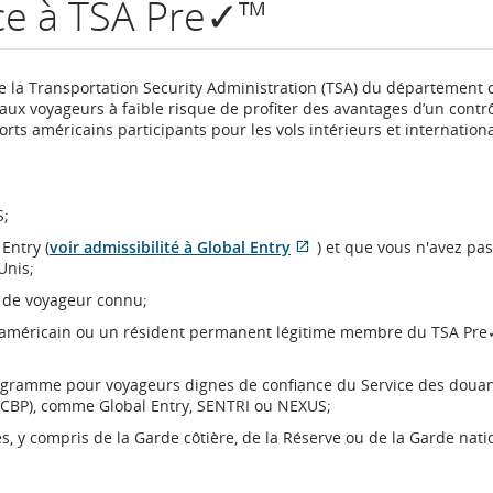
âce à TSA Pre✓™
numéro
de
de la Transportation Security Administration (TSA) du département 
aux voyageurs à faible risque de profiter des avantages d’un contr
vol.
rts américains participants pour les vols intérieurs et internation
Renseignements
sur
S;
les
Entry (
voir admissibilité à Global Entry
) et que vous n'avez pas
S'ouvre
Site
Unis;
heures
dans
Web
 de voyageur connu;
une
externe
de
nouvelle
qui
nt américain ou un résident permanent légitime membre du TSA Pre
fenêtre
pourrait
départ
ne
ogramme pour voyageurs dignes de confiance du Service des douan
pas
USCBP), comme Global Entry, SENTRI ou NEXUS;
et
respecter
les
 y compris de la Garde côtière, de la Réserve ou de la Garde nati
d’arrivée
directives
en
prévues,