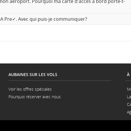
mon aéroport. Pourquoi ma carte d'accès à bord porte-t-
linguistiques.
TSA Pre✓. Avec qui puis-je communiquer?
AUBAINES SUR LES VOLS
À
Voir les offres spéciales
M
Pourquoi réserver avec nous
La
S'ouvre
Ca
dans
une
Ag
nouvelle
fenêtre