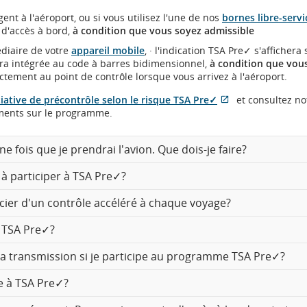
ent à l'aéroport, ou si vous utilisez l'une de nos
bornes libre-servi
 d'accès à bord,
à condition que vous soyez admissible
édiaire de votre
appareil mobile
, · l'indication TSA Pre✓ s'affichera 
sera intégrée au code à barres bidimensionnel,
à condition que vou
ctement au point de contrôle lorsque vous arrivez à l'aéroport.
itiative de précontrôle selon le risque TSA Pre✓
et consultez no
S'ouvre
Site
ements sur le programme.
dans
Web
une
externe
e fois que je prendrai l'avion. Que dois-je faire?
nouvelle
qui
fenêtre
pourrait
 à participer à TSA Pre✓?
ne
pas
respecter
ficier d'un contrôle accéléré à chaque voyage?
les
directives
 TSA Pre✓?
en
matière
la transmission si je participe au programme TSA Pre✓?
d’accessibilité
ou
le à TSA Pre✓?
les
préférences