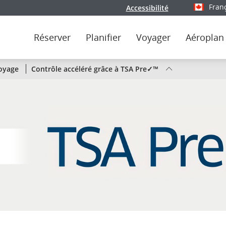
Fran
Accessibilité
Sélectionn
Réserver
Planifier
Voyager
Aéroplan
État
voyage
Contrôle accéléré grâce à TSA Pre✓™
des
vols
d’Air
Canada
par
liaison
ou
par