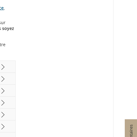
ce
,
sur
s soyez
tre