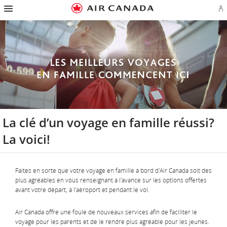
Passez
Passer
Passer
Passez
Passer
Passer
Passer
Ou
à
à
au
au
aux
au
à
u
la
la
contenu
champ
liens
plan
Pour
se
page
navigation
de
en
du
nous
o
d'accueil
principale
recherche
bas
site
joindre
cr
de
u
page
c
Aé
La clé d’un voyage en famille réussi?
La voici!
Faites en sorte que votre voyage en famille à bord d'Air Canada soit des
plus agréables en vous renseignant à l'avance sur les options offertes
avant votre départ, à l'aéroport et pendant le vol.
Air Canada offre une foule de nouveaux services afin de faciliter le
voyage pour les parents et de le rendre plus agréable pour les jeunes.