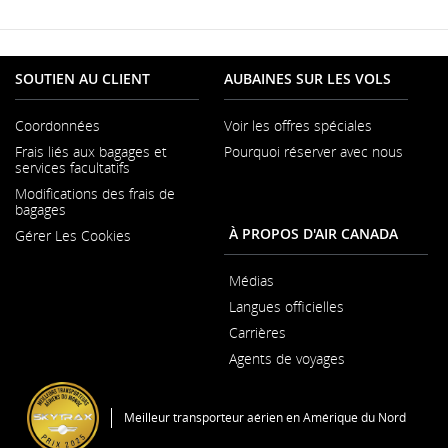
SOUTIEN AU CLIENT
AUBAINES SUR LES VOLS
Coordonnées
Voir les offres spéciales
S'ouvre
Frais liés aux bagages et
Pourquoi réserver avec nous
dans
S'ouvr
services facultatifs
une
dans
nouvelle
Modifications des frais de
une
fenêtre
bagages
nouvel
fenêtr
À PROPOS D'AIR CANADA
Gérer Les Cookies
Médias
S'ouvre
Langues officielles
dans
S'ouvre
une
Carrières
dans
nouvelle
S'ouvre
une
fenêtre
Agents de voyages
dans
nouvelle
une
fenêtre
nouvelle
fenêtre
Meilleur transporteur aérien en Amérique du Nord